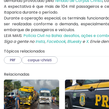
demanda provocado pelo
feriado de Corpus Christi
, c
A expectativa é que mais de 104 mil passageiros e cer
Itaparica durante o período.
Durante a operação especial, os terminais funcionarã
ser realizadas conforme a demanda, especialmente 
embarque de passageiros e veículos.
LEIA MAIS:
Polícia Civil na Bahia: desafios, ações e co
Siga a gente no
Insta
,
Facebook
,
Bluesky
e
X
. Envie de
Tópicos relacionados
PRF
corpus-christi
Relacionadas