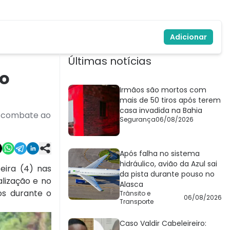
Adicionar
Últimas notícias
 o
Irmãos são mortos com
mais de 50 tiros após terem
casa invadida na Bahia
no combate ao
Segurança
06/08/2026
Após falha no sistema
hidráulico, avião da Azul sai
eira (4) nas
da pista durante pouso no
alização e no
Alasca
os durante o
Trânsito e
06/08/2026
Transporte
Caso Valdir Cabeleireiro: