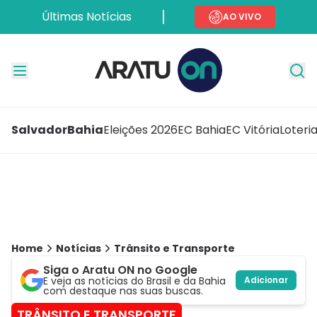
Últimas Notícias
AO VIVO
Salvador
Bahia
Eleições 2026
EC Bahia
EC Vitória
Loteri
Home
Notícias
Trânsito e Transporte
Siga o Aratu ON no Google
E veja as notícias do Brasil e da Bahia
Adicionar
com destaque nas suas buscas.
TRÂNSITO E TRANSPORTE