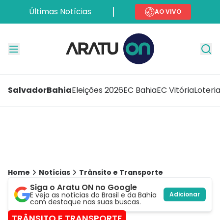
Últimas Notícias
AO VIVO
Salvador
Bahia
Eleições 2026
EC Bahia
EC Vitória
Loteri
Home
Notícias
Trânsito e Transporte
Siga o Aratu ON no Google
E veja as notícias do Brasil e da Bahia
Adicionar
com destaque nas suas buscas.
TRÂNSITO E TRANSPORTE