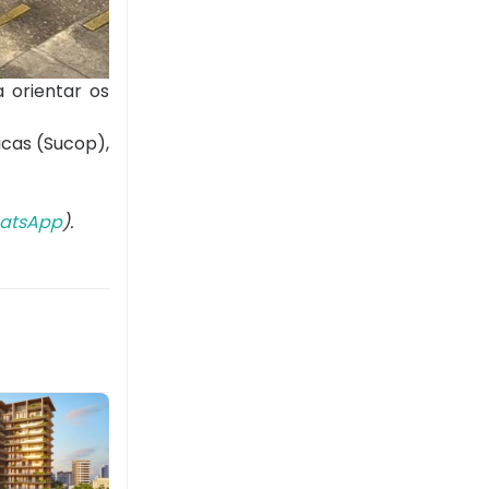
 orientar os
icas (Sucop),
atsApp
).