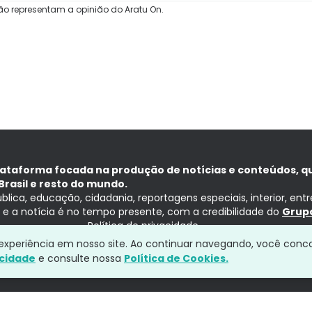
ão representam a opinião do Aratu On.
lataforma focada na produção de notícias e conteúdos, q
Brasil e resto do mundo.
ública, educação, cidadania, reportagens especiais, interior, ent
ia e a notícia é no tempo presente, com a credibilidade do
Grupo
Política de privacidade
a experiência em nosso site. Ao continuar navegando, você conc
acidade
e consulte nossa
Política de Cookies.