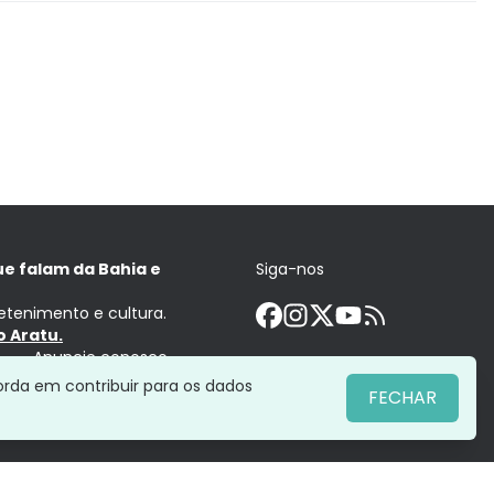
ue falam da Bahia e
Siga-nos
retenimento e cultura.
 Aratu.
Anuncie conosco
orda em contribuir para os dados
FECHAR