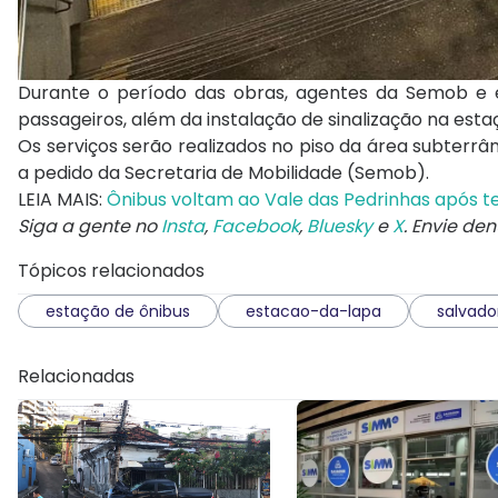
Durante o período das obras, agentes da Semob e e
passageiros, além da instalação de sinalização na esta
Os serviços serão realizados no piso da área subterr
a pedido da Secretaria de Mobilidade (Semob).
LEIA MAIS:
Ônibus voltam ao Vale das Pedrinhas após 
Siga a gente no
Insta
,
Facebook
,
Bluesky
e
X
. Envie de
Tópicos relacionados
estação de ônibus
estacao-da-lapa
salvado
Relacionadas