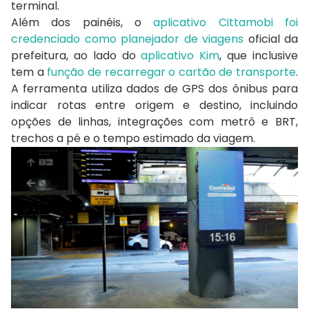
terminal.
Além dos painéis, o
aplicativo Cittamobi foi
credenciado como planejador de viagens
oficial da
prefeitura, ao lado do
aplicativo Kim
, que inclusive
tem a
função de recarregar o cartão de transporte
.
A ferramenta utiliza dados de GPS dos ônibus para
indicar rotas entre origem e destino, incluindo
opções de linhas, integrações com metrô e BRT,
trechos a pé e o tempo estimado da viagem.