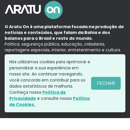
O Aratu On é uma plataforma focada na produção de
notícias e conteúdos, que falam da Bahia e dos
baianos para o Brasil e resto do mundo.
Política, segurança pública, educação, cidadania,
reportagens especiais, interior, entretenimento e cultura.
Aqui, tudo vira notícia e a notícia é no tempo presente,
com a credibilidade do
Grupo Aratu.
Nós utilizamos cookies para aprimorar e
Grupo Aratu
Política de privacidade
Anuncie conosco
personalizar a sua experiência em
nosso site. Ao continuar navegando,
você concorda em contribuir para os
FECHAR
dados estatísticos de melhoria.
Siga-nos
Conheça nossa
Política de
Privacidade
e consulte nossa
Política
de Cookies.