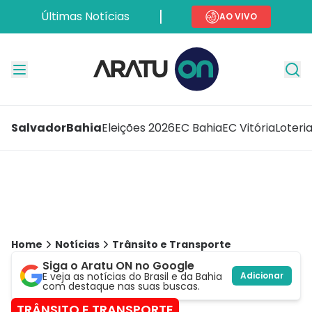
Últimas Notícias
AO VIVO
Salvador
Bahia
Eleições 2026
EC Bahia
EC Vitória
Loteri
Home
Notícias
Trânsito e Transporte
Siga o Aratu ON no Google
E veja as notícias do Brasil e da Bahia
Adicionar
com destaque nas suas buscas.
TRÂNSITO E TRANSPORTE