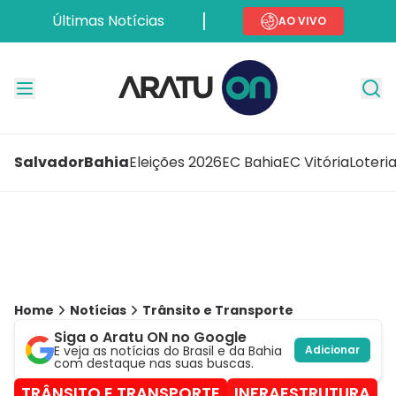
Últimas Notícias
AO VIVO
Salvador
Bahia
Eleições 2026
EC Bahia
EC Vitória
Loteri
Home
Notícias
Trânsito e Transporte
Siga o Aratu ON no Google
E veja as notícias do Brasil e da Bahia
Adicionar
com destaque nas suas buscas.
TRÂNSITO E TRANSPORTE
INFRAESTRUTURA