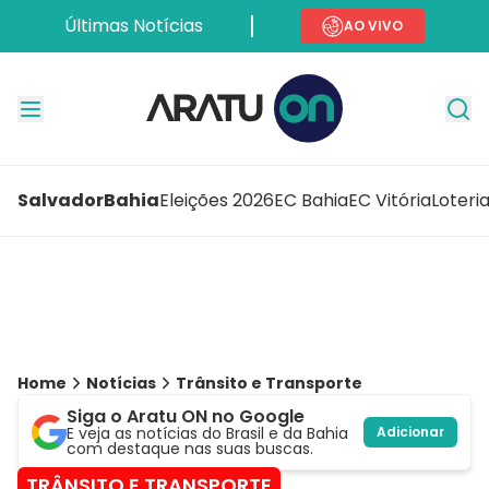
Últimas Notícias
AO VIVO
Salvador
Bahia
Eleições 2026
EC Bahia
EC Vitória
Loteri
Home
Notícias
Trânsito e Transporte
Siga o Aratu ON no Google
E veja as notícias do Brasil e da Bahia
Adicionar
com destaque nas suas buscas.
TRÂNSITO E TRANSPORTE