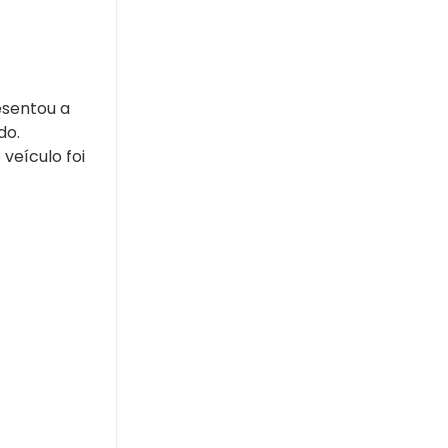
esentou a
do.
veículo foi