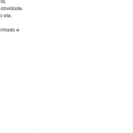
al,
atividade.
 ele,
ranhado e