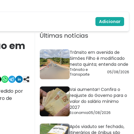
Adicionar
Últimas notícias
ão em
Trânsito em avenida de
Simões Filho é modificado
nesta quinta; entenda onde
Trânsito e
05/08/2026
Transporte
Vai aumentar! Confira o
redido por
reajuste do Governo para o
ro de
valor do salário mínimo
2027
Economia
05/08/2026
Após viaduto ser fechado,
itinerários de ônibus são