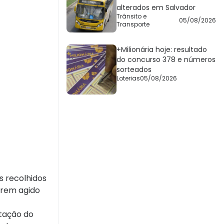
alterados em Salvador
Trânsito e
05/08/2026
Transporte
+Milionária hoje: resultado
do concurso 378 e números
sorteados
Loterias
05/08/2026
s recolhidos
erem agido
stação do