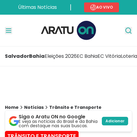
Últimas Notícias
AO VIVO
Salvador
Bahia
Eleições 2026
EC Bahia
EC Vitória
Loteri
Home
Notícias
Trânsito e Transporte
Siga o Aratu ON no Google
E veja as notícias do Brasil e da Bahia
Adicionar
com destaque nas suas buscas.
TRÂNSITO E TRANSPORTE