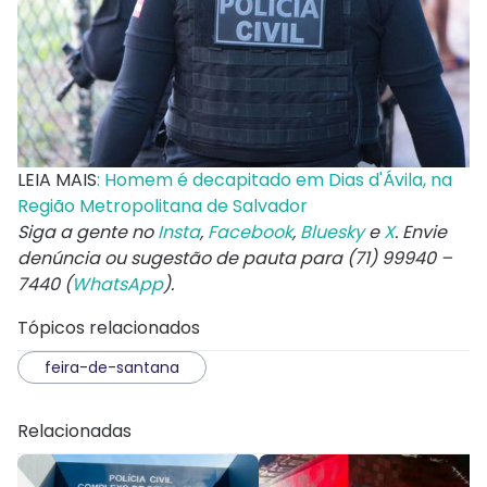
LEIA MAIS
: Homem é decapitado em Dias d'Ávila, na
Região Metropolitana de Salvador
Siga a gente no
Insta
,
Facebook
,
Bluesky
e
X
. Envie
denúncia ou sugestão de pauta para (71) 99940 –
7440 (
WhatsApp
).
Tópicos relacionados
feira-de-santana
Relacionadas