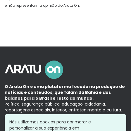
e não representam a opinião do Aratu On.
O Aratu On é uma plataforma focada na produção de
notícias e conteúdos, que falam da Bahia e dos
baianos para o Brasil e resto do mundo.
Política, segurança pública, educação, cidadania,
reportagens especiais, interior, entretenimento e cultura.
Aqui, tudo vira notícia e a notícia é no tempo presente,
com a credibilidade do
Grupo Aratu.
Nós utilizamos cookies para aprimorar e
Grupo Aratu
Política de privacidade
Anuncie conosco
personalizar a sua experiência em