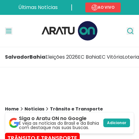
Últimas Notícias
AO VIVO
Salvador
Bahia
Eleições 2026
EC Bahia
EC Vitória
Loteri
Home
Notícias
Trânsito e Transporte
Siga o Aratu ON no Google
E veja as notícias do Brasil e da Bahia
Adicionar
com destaque nas suas buscas.
TRÂNSITO E TRANSPORTE