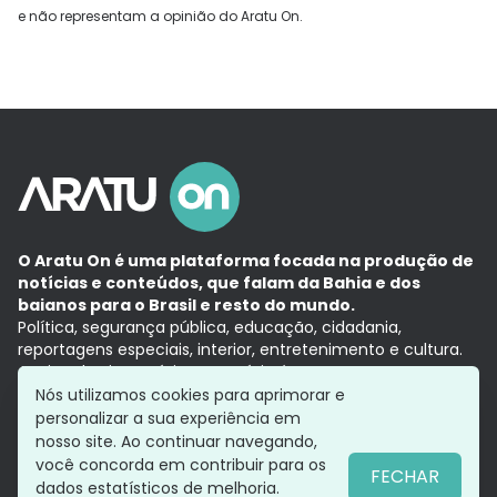
e não representam a opinião do Aratu On.
O Aratu On é uma plataforma focada na produção de
notícias e conteúdos, que falam da Bahia e dos
baianos para o Brasil e resto do mundo.
Política, segurança pública, educação, cidadania,
reportagens especiais, interior, entretenimento e cultura.
Aqui, tudo vira notícia e a notícia é no tempo presente,
com a credibilidade do
Grupo Aratu.
Nós utilizamos cookies para aprimorar e
Grupo Aratu
Política de privacidade
Anuncie conosco
personalizar a sua experiência em
nosso site. Ao continuar navegando,
você concorda em contribuir para os
FECHAR
dados estatísticos de melhoria.