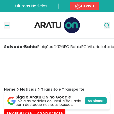
Últimas Notícias
AO VIVO
Salvador
Bahia
Eleições 2026
EC Bahia
EC Vitória
Loteri
Home
Notícias
Trânsito e Transporte
Siga o Aratu ON no Google
E veja as notícias do Brasil e da Bahia
Adicionar
com destaque nas suas buscas.
TRÂNSITO E TRANSPORTE