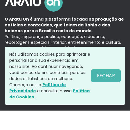
O Aratu On é uma plataforma focada na produção de
notícias e conteúdos, que falam da Bahia e dos
baianos para o Brasil e resto do mundo.
Política, segurança pública, educação, cidadania,
reportagens especiais, interior, entretenimento e cultura.
Aqui, tudo vira notícia e a notícia é no tempo presente,
com a credibilidade do
Grupo Aratu.
Nós utilizamos cookies para aprimorar e
Grupo Aratu
Política de privacidade
Anuncie conosco
personalizar a sua experiência em
nosso site. Ao continuar navegando,
você concorda em contribuir para os
FECHAR
dados estatísticos de melhoria.
Siga-nos
Conheça nossa
Política de
Privacidade
e consulte nossa
Política
de Cookies.