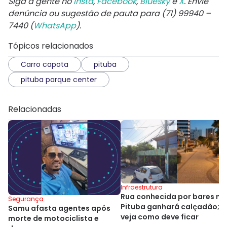
Siga a gente no
Insta
,
Facebook
,
Bluesky
e
X
. Envie
denúncia ou sugestão de pauta para (71) 99940 –
7440 (
WhatsApp
).
Tópicos relacionados
Carro capota
pituba
pituba parque center
Relacionadas
Infraestrutura
Rua conhecida por bares na
Segurança
Pituba ganhará calçadão;
Samu afasta agentes após
veja como deve ficar
morte de motociclista e