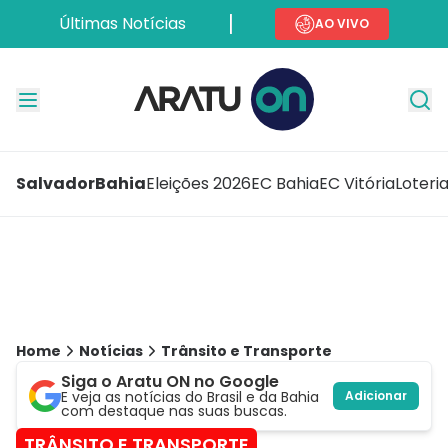
Últimas Notícias
AO VIVO
Salvador
Bahia
Eleições 2026
EC Bahia
EC Vitória
Loteri
Home
Notícias
Trânsito e Transporte
Siga o Aratu ON no Google
E veja as notícias do Brasil e da Bahia
Adicionar
com destaque nas suas buscas.
TRÂNSITO E TRANSPORTE