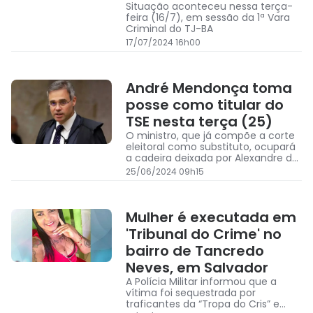
Situação aconteceu nessa terça-
feira (16/7), em sessão da 1ª Vara
Criminal do TJ-BA
17/07/2024 16h00
André Mendonça toma
posse como titular do
TSE nesta terça (25)
O ministro, que já compõe a corte
eleitoral como substituto, ocupará
a cadeira deixada por Alexandre de
Moraes
25/06/2024 09h15
Mulher é executada em
'Tribunal do Crime' no
bairro de Tancredo
Neves, em Salvador
A Polícia Militar informou que a
vítima foi sequestrada por
traficantes da “Tropa do Cris” e