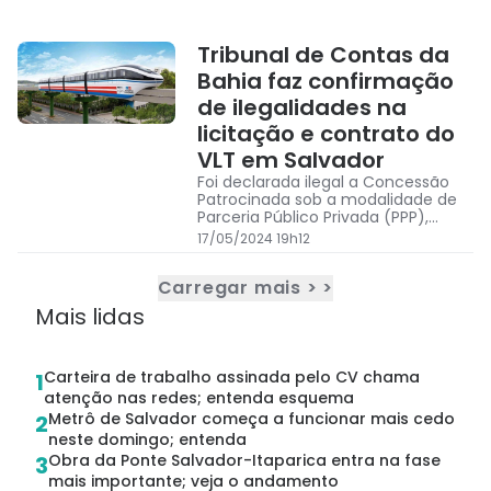
Tribunal de Contas da
Bahia faz confirmação
de ilegalidades na
licitação e contrato do
VLT em Salvador
Foi declarada ilegal a Concessão
Patrocinada sob a modalidade de
Parceria Público Privada (PPP),
resultante do mesmo processo
17/05/2024 19h12
licitatório
Carregar mais > >
Mais lidas
Carteira de trabalho assinada pelo CV chama
1
atenção nas redes; entenda esquema
Metrô de Salvador começa a funcionar mais cedo
2
neste domingo; entenda
Obra da Ponte Salvador-Itaparica entra na fase
3
mais importante; veja o andamento