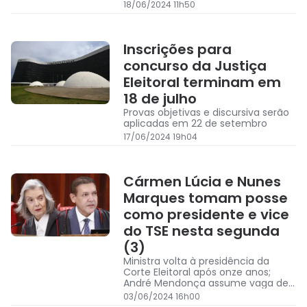
executada na Rua Gabriel Monteiro
18/06/2024 11h50
de Castro.
Inscrições para
concurso da Justiça
Eleitoral terminam em
18 de julho
Provas objetivas e discursiva serão
aplicadas em 22 de setembro
17/06/2024 19h04
Cármen Lúcia e Nunes
Marques tomam posse
como presidente e vice
do TSE nesta segunda
(3)
Ministra volta à presidência da
Corte Eleitoral após onze anos;
André Mendonça assume vaga de
ministro efetivo deixada por Moraes
03/06/2024 16h00
no tribunal