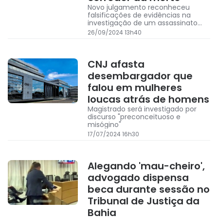
Novo julgamento reconheceu
falsificações de evidências na
investigação de um assassinato
quádruplo em 1966
26/09/2024 13h40
CNJ afasta
desembargador que
falou em mulheres
loucas atrás de homens
Magistrado será investigado por
discurso "preconceituoso e
misógino"
17/07/2024 16h30
Alegando 'mau-cheiro',
advogado dispensa
beca durante sessão no
Tribunal de Justiça da
Bahia