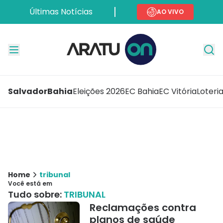
Últimas Notícias
AO VIVO
Salvador
Bahia
Eleições 2026
EC Bahia
EC Vitória
Loteri
Home
tribunal
Você está em
Tudo sobre:
TRIBUNAL
Reclamações contra
planos de saúde