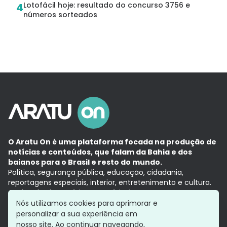
Lotofácil hoje: resultado do concurso 3756 e
4
números sorteados
O Aratu On é uma plataforma focada na produção de
notícias e conteúdos, que falam da Bahia e dos
baianos para o Brasil e resto do mundo.
Política, segurança pública, educação, cidadania,
reportagens especiais, interior, entretenimento e cultura.
Aqui, tudo vira notícia e a notícia é no tempo presente,
com a credibilidade do
Grupo Aratu.
Nós utilizamos cookies para aprimorar e
Grupo Aratu
Política de privacidade
Anuncie conosco
personalizar a sua experiência em
nosso site. Ao continuar navegando,