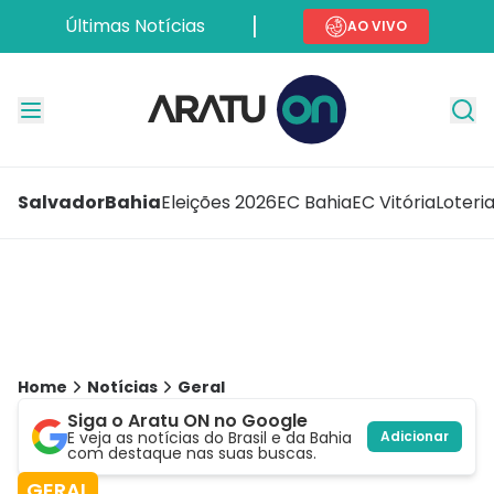
Últimas Notícias
AO VIVO
Salvador
Bahia
Eleições 2026
EC Bahia
EC Vitória
Loteri
Home
Notícias
Geral
Siga o Aratu ON no Google
E veja as notícias do Brasil e da Bahia
Adicionar
com destaque nas suas buscas.
GERAL