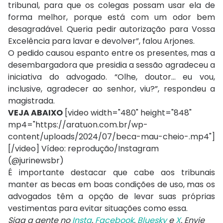
tribunal, para que os colegas possam usar ela de
forma melhor, porque está com um odor bem
desagradável. Queria pedir autorização para Vossa
Excelência para lavar e devolver”, falou Arjones.
O pedido causou espanto entre os presentes, mas a
desembargadora que presidia a sessão agradeceu a
iniciativa do advogado. “Olhe, doutor... eu vou,
inclusive, agradecer ao senhor, viu?”, respondeu a
magistrada.
VEJA ABAIXO
[video width="480" height="848"
mp4="https://aratuon.com.br/wp-
content/uploads/2024/07/beca-mau-cheio-.mp4"]
[/video] Vídeo: reprodução/Instagram
(@jurinewsbr)
É importante destacar que cabe aos tribunais
manter as becas em boas condições de uso, mas os
advogados têm a opção de levar suas próprias
vestimentas para evitar situações como essa.
Siga a gente no
Insta
,
Facebook
,
Bluesky
e
X
. Envie