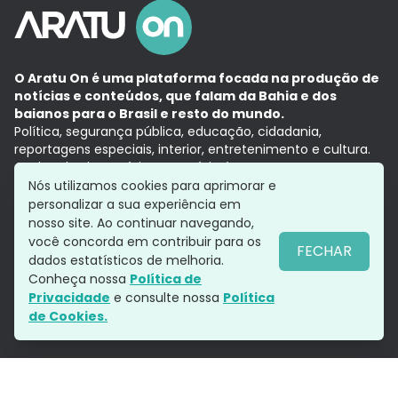
O Aratu On é uma plataforma focada na produção de
notícias e conteúdos, que falam da Bahia e dos
baianos para o Brasil e resto do mundo.
Política, segurança pública, educação, cidadania,
reportagens especiais, interior, entretenimento e cultura.
Aqui, tudo vira notícia e a notícia é no tempo presente,
com a credibilidade do
Grupo Aratu.
Nós utilizamos cookies para aprimorar e
Grupo Aratu
Política de privacidade
Anuncie conosco
personalizar a sua experiência em
nosso site. Ao continuar navegando,
você concorda em contribuir para os
FECHAR
dados estatísticos de melhoria.
Siga-nos
Conheça nossa
Política de
Privacidade
e consulte nossa
Política
de Cookies.