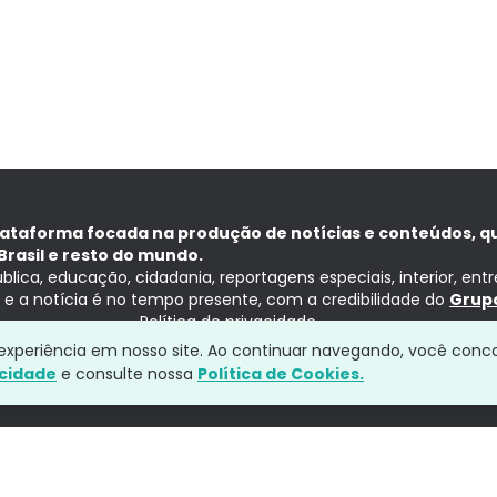
lataforma focada na produção de notícias e conteúdos, q
Brasil e resto do mundo.
ública, educação, cidadania, reportagens especiais, interior, ent
ia e a notícia é no tempo presente, com a credibilidade do
Grupo
Política de privacidade
a experiência em nosso site. Ao continuar navegando, você conc
acidade
e consulte nossa
Política de Cookies.