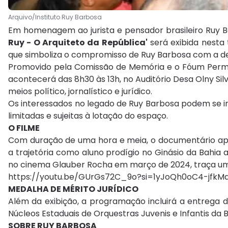
Arquivo/Instituto Ruy Barbosa
Em homenagem ao jurista e pensador brasileiro Ruy 
Ruy - O Arquiteto da República'
será exibida nesta t
que simboliza o compromisso de Ruy Barbosa com a defe
Promovido pela Comissão de Memória e o Fóum Perm
acontecerá das 8h30 às 13h, no Auditório Desa Olny Sil
meios político, jornalístico e jurídico.
Os interessados no legado de Ruy Barbosa podem se 
limitadas e sujeitas à lotação do espaço.
O FILME
Com duração de uma hora e meia, o documentário apr
a trajetória como aluno prodígio no Ginásio da Bahia a
no cinema Glauber Rocha em março de 2024, traça um pe
https://youtu.be/GUrGs72C_9o?si=1yJoQh0oC4-jfkM
MEDALHA DE MÉRITO JURÍDICO
Além da exibição, a programação incluirá a entrega 
Núcleos Estaduais de Orquestras Juvenis e Infantis da B
SOBRE RUY BARBOSA