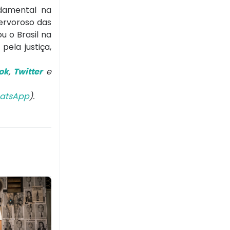
ndamental na
fervoroso das
 o Brasil na
ela justiça,
ok
,
Twitter
e
atsApp
).