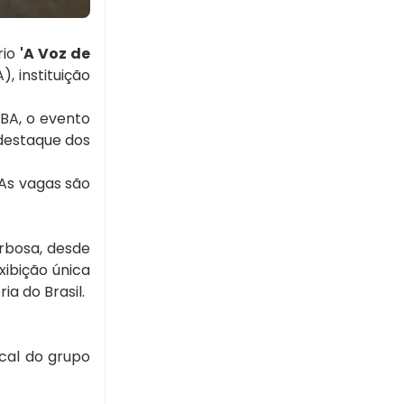
rio
'A Voz de
, instituição
BA, o evento
destaque dos
 As vagas são
rbosa, desde
xibição única
a do Brasil.
cal do grupo