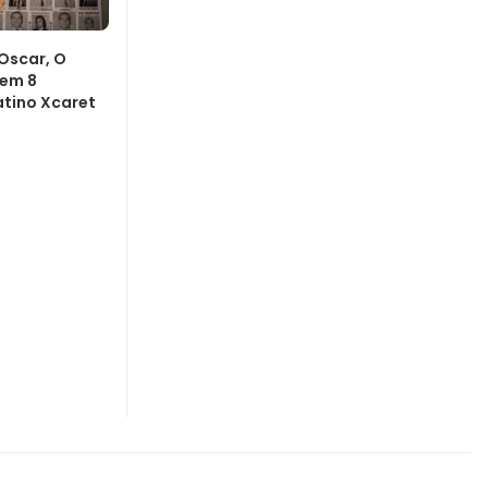
Oscar, O
tem 8
atino Xcaret