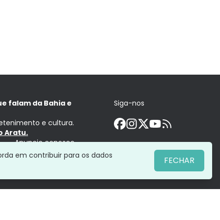
ue falam da Bahia e
Siga-nos
retenimento e cultura.
 Aratu.
Anuncie conosco
orda em contribuir para os dados
FECHAR