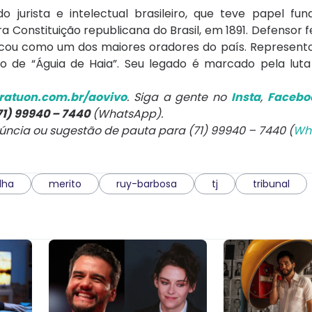
 jurista e intelectual brasileiro, que teve papel fu
 Constituição republicana do Brasil, em 1891. Defensor 
cou como um dos maiores oradores do país. Representou
 de “Águia de Haia”. Seu legado é marcado pela luta p
atuon.com.br/aovivo
. Siga a gente no
Insta
,
Facebo
71) 99940 – 7440
(WhatsApp).
núncia ou sugestão de pauta para (71) 99940 – 7440 (
Wh
lha
merito
ruy-barbosa
tj
tribunal