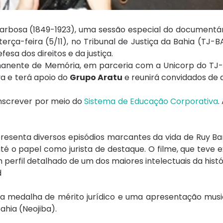
Barbosa (1849-1923), uma sessão especial do documentá
erça-feira (5/11), no Tribunal de Justiça da Bahia (TJ-BA)
sa dos direitos e da justiça.
anente de Memória, em parceria com a Unicorp do TJ-
va e terá apoio do
Grupo Aratu
e reunirá convidados de 
inscrever por meio do
Sistema de Educação Corporativa
.
esenta diversos episódios marcantes da vida de Ruy Ba
té o papel como jurista de destaque. O filme, que teve e
rfil detalhado de um dos maiores intelectuais da históri
d
da medalha de mérito jurídico e uma apresentação musi
ahia (Neojiba).