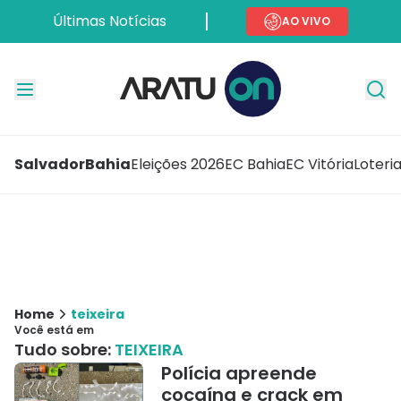
Últimas Notícias
AO VIVO
Salvador
Bahia
Eleições 2026
EC Bahia
EC Vitória
Loteri
Home
teixeira
Você está em
Tudo sobre:
TEIXEIRA
Polícia apreende
cocaína e crack em