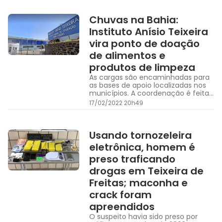
Chuvas na Bahia:
Instituto Anísio Teixeira
vira ponto de doação
de alimentos e
produtos de limpeza
As cargas são encaminhadas para
as bases de apoio localizadas nos
municípios. A coordenação é feita
por uma equipe multidisciplinar,
17/02/2022 20h49
composta pelo Corpo de
Bombeiros, Defesa Civil do Estado e
outros órgãos.
Usando tornozeleira
eletrônica, homem é
preso traficando
drogas em Teixeira de
Freitas; maconha e
crack foram
apreendidos
O suspeito havia sido preso por