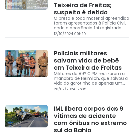
Teixeira de Freitas;
suspeito é detido
O preso e todo material apreendido
foram apresentados à Polícia Civil,
onde a ocorrência foi registrada
12/10/2024 09h29
Policiais militares
salvam vida de bebê
em Teixeira de Freitas
Militares da 89ª CIPM realizaram a
manobra de Heimlich, que salvou a
vida do garotinho de apenas um
ano de idade
28/07/2024 17h35
IML libera corpos das 9
vítimas de acidente
com ônibus no extremo
sul da Bahia