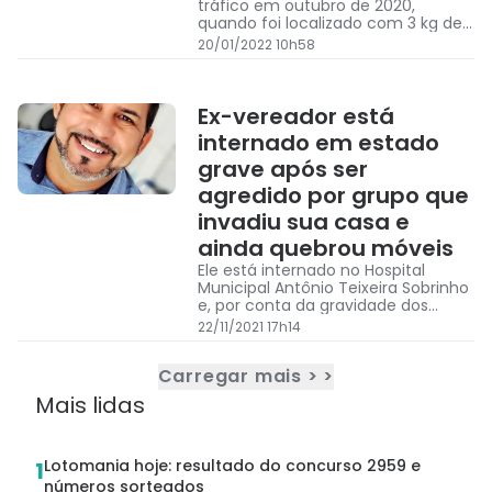
tráfico em outubro de 2020,
quando foi localizado com 3 kg de
crack. Ele está custodiado, à
20/01/2022 10h58
disposição do Poder Judiciário.
Ex-vereador está
internado em estado
grave após ser
agredido por grupo que
invadiu sua casa e
ainda quebrou móveis
Ele está internado no Hospital
Municipal Antônio Teixeira Sobrinho
e, por conta da gravidade dos
ferimentos, ainda não teve
22/11/2021 17h14
condições de prestar depoimento.
Carregar mais > >
Mais lidas
Lotomania hoje: resultado do concurso 2959 e
1
números sorteados