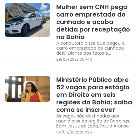
Mulher sem CNH pega
carro emprestado do
cunhado e acaba
detida por receptação
na Bahia
A condutora disse que pegou o
carro emprestado do cunhado
dela. Diante dos fatos e
configurado o crime de
29/05/2023 08h40
receptação, a PRF encaminhou a
ocorrência na Delegacia de Polícia
Civil para lavratura do flagrante.
Ministério Público abre
52 vagas para estágio
em Direito em seis
regiões da Bahia; saiba
como se inscrever
As vagas são destinadas aos
municípios da região de Barreiras,
Bom Jesus da Lapa, Paulo Afonso,
Santo Antônio de Jesus, Teixeira de
09/05/2022 20h26
Freitas e Valença.