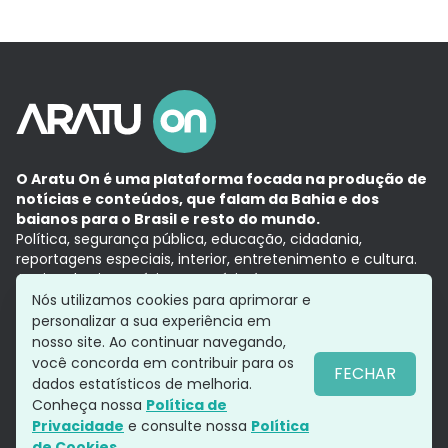
O Aratu On é uma plataforma focada na produção de
notícias e conteúdos, que falam da Bahia e dos
baianos para o Brasil e resto do mundo.
Política, segurança pública, educação, cidadania,
reportagens especiais, interior, entretenimento e cultura.
Aqui, tudo vira notícia e a notícia é no tempo presente,
com a credibilidade do
Grupo Aratu.
Nós utilizamos cookies para aprimorar e
Grupo Aratu
Política de privacidade
Anuncie conosco
personalizar a sua experiência em
nosso site. Ao continuar navegando,
você concorda em contribuir para os
FECHAR
dados estatísticos de melhoria.
Siga-nos
Conheça nossa
Política de
Privacidade
e consulte nossa
Política
de Cookies.