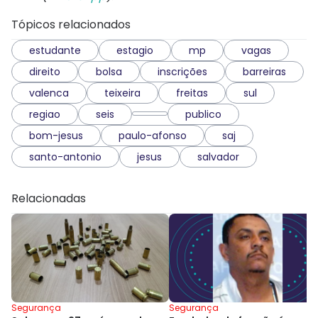
Tópicos relacionados
estudante
estagio
mp
vagas
direito
bolsa
inscrições
barreiras
valenca
teixeira
freitas
sul
regiao
seis
publico
bom-jesus
paulo-afonso
saj
santo-antonio
jesus
salvador
Relacionadas
Segurança
Segurança