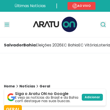
Últimas Notícias
AO VIVO
Salvador
Bahia
Eleições 2026
EC Bahia
EC Vitória
Loteri
Home
Notícias
Geral
Siga o Aratu ON no Google
E veja as notícias do Brasil e da Bahia
Adicionar
com destaque nas suas buscas.
GERAL