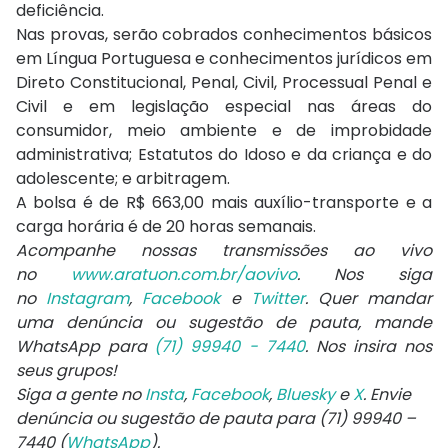
deficiência.
Nas provas, serão cobrados conhecimentos básicos
em Língua Portuguesa e conhecimentos jurídicos em
Direto Constitucional, Penal, Civil, Processual Penal e
Civil e em legislação especial nas áreas do
consumidor, meio ambiente e de improbidade
administrativa; Estatutos do Idoso e da criança e do
adolescente; e arbitragem.
A bolsa é de R$ 663,00 mais auxílio-transporte e a
carga horária é de 20 horas semanais.
Acompanhe nossas transmissões ao vivo
no
www.aratuon.com.br/aovivo
. Nos siga
no
Instagram
,
Facebook
e
Twitter
. Quer mandar
uma denúncia ou sugestão de pauta, mande
WhatsApp para
(71) 99940 - 7440
. Nos insira nos
seus grupos!
Siga a gente no
Insta
,
Facebook
,
Bluesky
e
X
. Envie
denúncia ou sugestão de pauta para (71) 99940 –
7440 (
WhatsApp
).