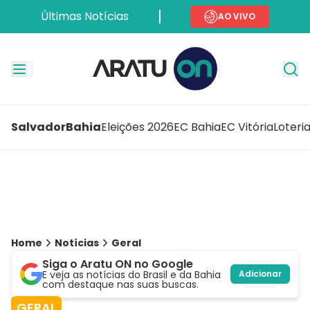
Últimas Notícias
AO VIVO
Salvador
Bahia
Eleições 2026
EC Bahia
EC Vitória
Loteri
Home
Notícias
Geral
Siga o Aratu ON no Google
E veja as notícias do Brasil e da Bahia
Adicionar
com destaque nas suas buscas.
GERAL