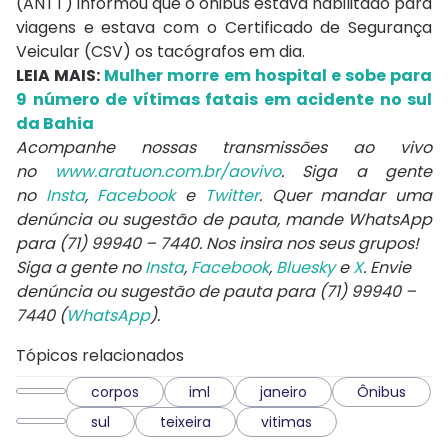
(ANTT) informou que o ônibus estava habilitado para
viagens e estava com o Certificado de Segurança
Veicular (CSV) os tacógrafos em dia.
LEIA MAIS:
Mulher morre em hospital e sobe para
9 número de vítimas fatais em acidente no sul
da Bahia
Acompanhe nossas transmissões ao vivo
no
www.aratuon.com.br/aovivo
. Siga a gente
no
Insta
,
Facebook
e
Twitter
. Quer mandar uma
denúncia ou sugestão de pauta, mande WhatsApp
para
(71) 99940 – 7440
. Nos insira nos seus grupos!
Siga a gente no
Insta
,
Facebook
,
Bluesky
e
X
. Envie
denúncia ou sugestão de pauta para (71) 99940 –
7440 (
WhatsApp
).
Tópicos relacionados
corpos
iml
janeiro
Ônibus
sul
teixeira
vitimas