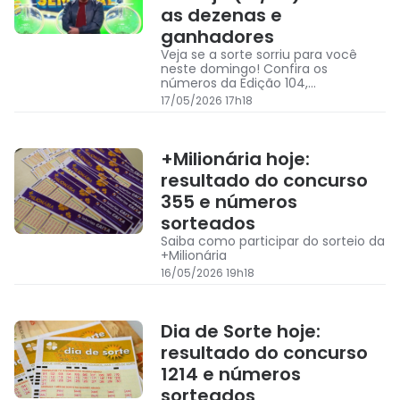
as dezenas e
ganhadores
Veja se a sorte sorriu para você
neste domingo! Confira os
números da Edição 104,
premiações principais e todos os
17/05/2026 17h18
detalhes do Giro da Semana
+Milionária hoje:
resultado do concurso
355 e números
sorteados
Saiba como participar do sorteio da
+Milionária
16/05/2026 19h18
Dia de Sorte hoje:
resultado do concurso
1214 e números
sorteados