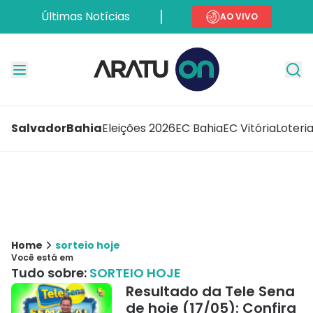
Últimas Notícias
AO VIVO
Salvador
Bahia
Eleições 2026
EC Bahia
EC Vitória
Loteri
Home
sorteio hoje
Você está em
Tudo sobre:
SORTEIO HOJE
Resultado da Tele Sena
de hoje (17/05): Confira