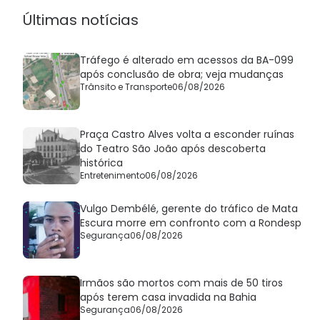
Últimas notícias
Tráfego é alterado em acessos da BA-099
após conclusão de obra; veja mudanças
Trânsito e Transporte
06/08/2026
Praça Castro Alves volta a esconder ruínas
do Teatro São João após descoberta
histórica
Entretenimento
06/08/2026
Vulgo Dembélé, gerente do tráfico de Mata
Escura morre em confronto com a Rondesp
Segurança
06/08/2026
Irmãos são mortos com mais de 50 tiros
após terem casa invadida na Bahia
Segurança
06/08/2026