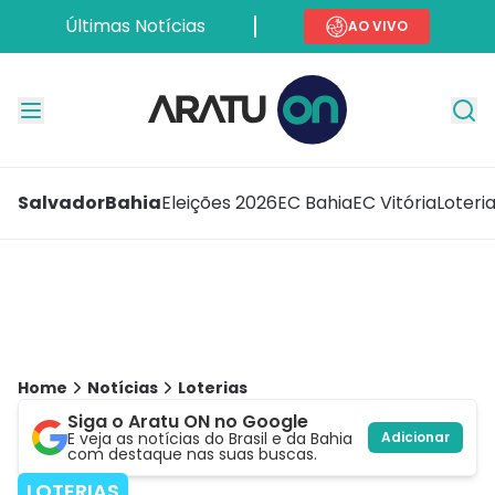
Últimas Notícias
AO VIVO
Salvador
Bahia
Eleições 2026
EC Bahia
EC Vitória
Loteri
Home
Notícias
Loterias
Siga o Aratu ON no Google
E veja as notícias do Brasil e da Bahia
Adicionar
com destaque nas suas buscas.
LOTERIAS