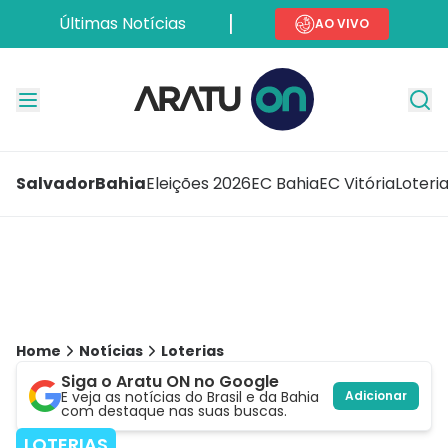
Últimas Notícias
AO VIVO
Salvador
Bahia
Eleições 2026
EC Bahia
EC Vitória
Loteri
Home
Notícias
Loterias
Siga o Aratu ON no Google
E veja as notícias do Brasil e da Bahia
Adicionar
com destaque nas suas buscas.
LOTERIAS