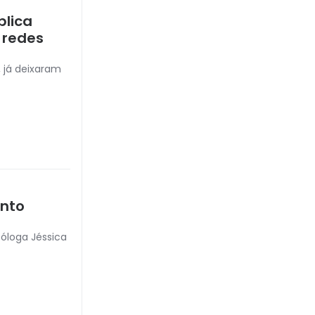
plica
 redes
, já deixaram
ento
cóloga Jéssica