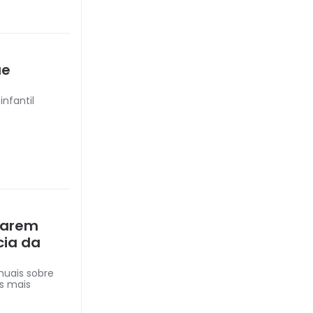
ue
infantil
rarem
cia da
nuais sobre
s mais