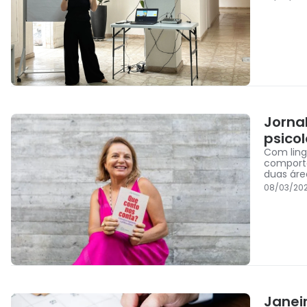
Jornal
psicol
Com ling
comporta
duas áre
08/03/20
Janei