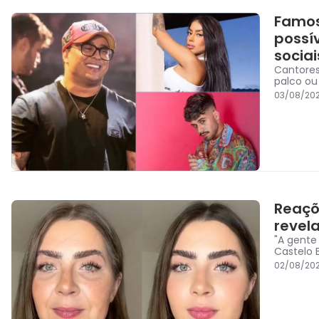
Famos
possí
sociai
Cantores
palco ou
03/08/202
Reaçõ
revel
"A gente
Castelo 
02/08/202