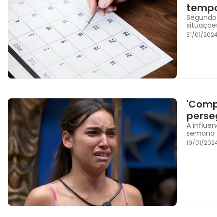
tempo
Segundo 
situações
31/01/202
'Comp
perseg
A influe
semana
19/01/202