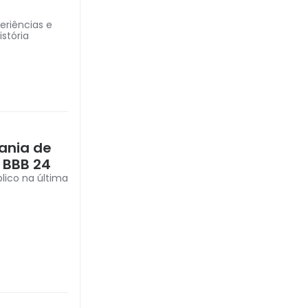
eriências e
istória
ania de
o BBB 24
lico na última