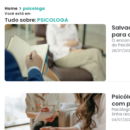
Home
psicologa
Você está em
Tudo sobre:
PSICOLOGA
Salva
para 
O encont
do Psicó
28/07/202
Psicó
com p
Psicólog
tinha re
04/07/202