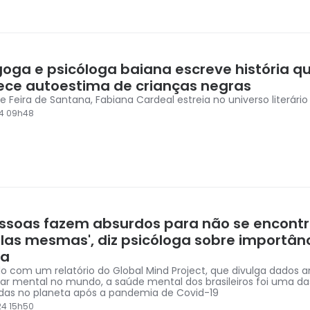
oga e psicóloga baiana escreve história q
lece autoestima de crianças negras
e Feira de Santana, Fabiana Cardeal estreia no universo literário 
24 09h48
essoas fazem absurdos para não se encont
las mesmas', diz psicóloga sobre importân
ia
o com um relatório do Global Mind Project, que divulga dados a
r mental no mundo, a saúde mental dos brasileiros foi uma da
as no planeta após a pandemia de Covid-19
24 15h50