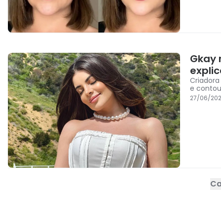
Gkay 
expli
Criadora
e contou 
27/06/202
Ca