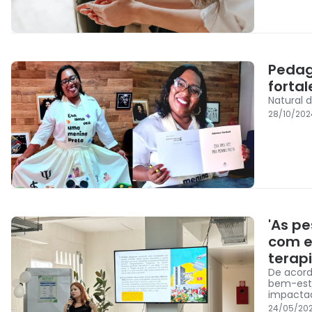
Pedag
forta
Natural d
28/10/20
'As p
com e
terap
De acord
bem-esta
impactad
24/05/20