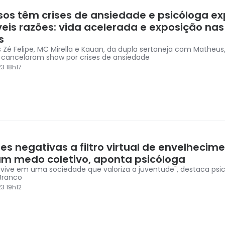
os têm crises de ansiedade e psicóloga ex
veis razões: vida acelerada e exposição nas
s
 Zé Felipe, MC Mirella e Kauan, da dupla sertaneja com Matheus
 cancelaram show por crises de ansiedade
3 18h17
es negativas a filtro virtual de envelhecim
am medo coletivo, aponta psicóloga
 vive em uma sociedade que valoriza a juventude", destaca psi
Branco
3 19h12