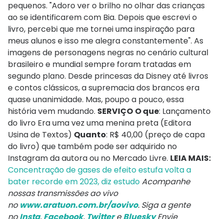
pequenos. "Adoro ver o brilho no olhar das crianças
ao se identificarem com Bia. Depois que escrevi o
livro, percebi que me tornei uma inspiração para
meus alunos e isso me alegra constantemente". As
imagens de personagens negras no cenário cultural
brasileiro e mundial sempre foram tratadas em
segundo plano. Desde princesas da Disney até livros
e contos clássicos, a supremacia dos brancos era
quase unanimidade. Mas, poupo a pouco, essa
história vem mudando.
SERVIÇO
O que
: Lançamento
do livro Era uma vez uma menina preta (Editora
Usina de Textos)
Quanto
: R$ 40,00 (preço de capa
do livro) que também pode ser adquirido no
Instagram da autora ou no Mercado Livre.
LEIA MAIS:
Concentração de gases de efeito estufa volta a
bater recorde em 2023, diz estudo
Acompanhe
nossas transmissões ao vivo
no
www.aratuon.com.br/aovivo
. Siga a gente
no
Insta
,
Facebook
,
Twitter
e
Bluesky
Envie