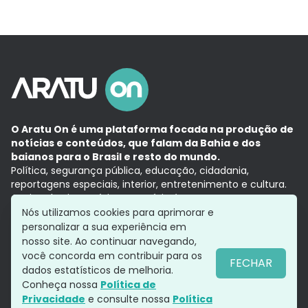
O Aratu On é uma plataforma focada na produção de
notícias e conteúdos, que falam da Bahia e dos
baianos para o Brasil e resto do mundo.
Política, segurança pública, educação, cidadania,
reportagens especiais, interior, entretenimento e cultura.
Aqui, tudo vira notícia e a notícia é no tempo presente,
com a credibilidade do
Grupo Aratu.
Nós utilizamos cookies para aprimorar e
Grupo Aratu
Política de privacidade
Anuncie conosco
personalizar a sua experiência em
nosso site. Ao continuar navegando,
você concorda em contribuir para os
FECHAR
dados estatísticos de melhoria.
Siga-nos
Conheça nossa
Política de
Privacidade
e consulte nossa
Política