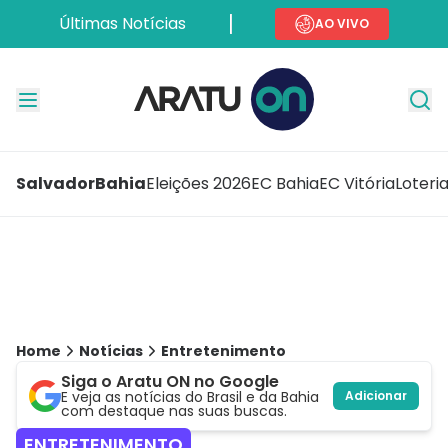
Últimas Notícias
AO VIVO
Salvador
Bahia
Eleições 2026
EC Bahia
EC Vitória
Loteri
Home
Notícias
Entretenimento
Siga o Aratu ON no Google
E veja as notícias do Brasil e da Bahia
Adicionar
com destaque nas suas buscas.
ENTRETENIMENTO