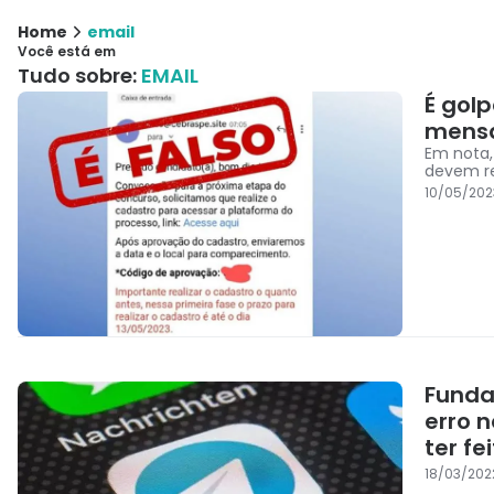
Home
email
Você está em
Tudo sobre:
EMAIL
É gol
mens
Em nota,
devem re
10/05/202
Funda
erro 
ter fe
18/03/202