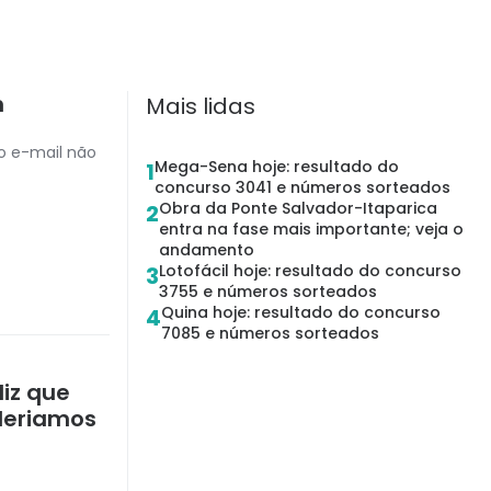
m
Mais lidas
o e-mail não
Mega-Sena hoje: resultado do
1
concurso 3041 e números sorteados
Obra da Ponte Salvador-Itaparica
2
entra na fase mais importante; veja o
andamento
Lotofácil hoje: resultado do concurso
3
3755 e números sorteados
Quina hoje: resultado do concurso
4
7085 e números sorteados
iz que
deriamos