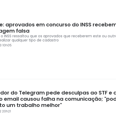
pe: aprovados em concurso do INSS recebe
agem falsa
 o INSS ressaltou que os aprovados que receberem este ou outr
alizar qualquer tipo de cadastro
3 10h05
dor do Telegram pede desculpas ao STF e d
no email causou falha na comunicação; "po
ito um trabalho melhor"
2 20h21