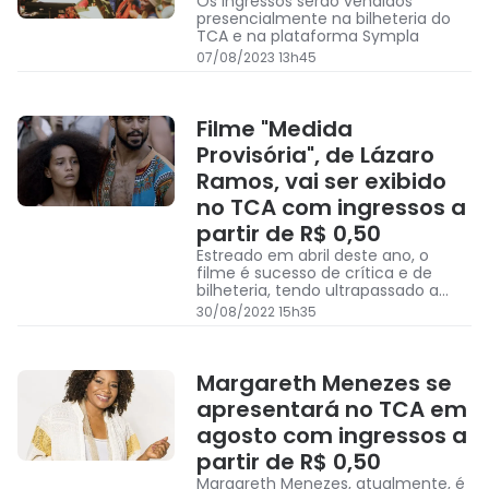
Os ingressos serão vendidos
presencialmente na bilheteria do
TCA e na plataforma Sympla
07/08/2023 13h45
Filme "Medida
Provisória", de Lázaro
Ramos, vai ser exibido
no TCA com ingressos a
partir de R$ 0,50
Estreado em abril deste ano, o
filme é sucesso de crítica e de
bilheteria, tendo ultrapassado a
marca de 230 mil espectadores
30/08/2022 15h35
apenas nas duas primeiras
semanas em cartaz no Brasil
Margareth Menezes se
apresentará no TCA em
agosto com ingressos a
partir de R$ 0,50
Margareth Menezes, atualmente, é