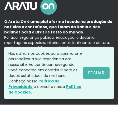
O Aratu On é uma plataforma focada na produção de
notícias e conteúdos, que falam da Bahia e dos
baianos para o Brasil e resto do mundo.
Política, segurança pública, educação, cidadania,
reportagens especiais, interior, entretenimento e cultura.
Aqui, tudo vira notícia e a notícia é no tempo presente,
com a credibilidade do
Grupo Aratu.
Nós utilizamos cookies para aprimorar e
Grupo Aratu
Política de privacidade
Anuncie conosco
personalizar a sua experiência em
nosso site. Ao continuar navegando,
você concorda em contribuir para os
FECHAR
dados estatísticos de melhoria.
Siga-nos
Conheça nossa
Política de
Privacidade
e consulte nossa
Política
de Cookies.