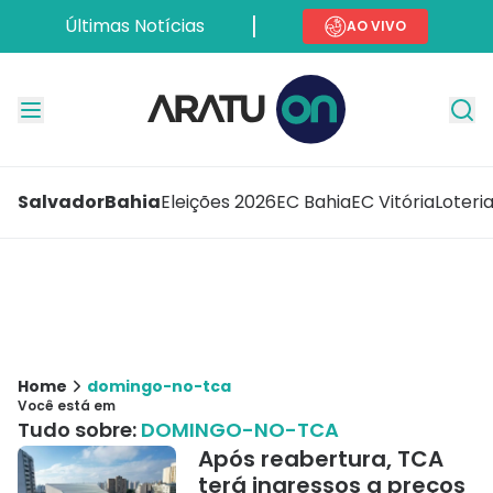
Últimas Notícias
AO VIVO
Salvador
Bahia
Eleições 2026
EC Bahia
EC Vitória
Loteri
Home
domingo-no-tca
Você está em
Tudo sobre:
DOMINGO-NO-TCA
Após reabertura, TCA
terá ingressos a preços