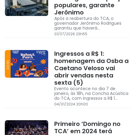
populares, garante
Jerônimo
Após a reabertura do TCA, o
governador Jerônimo Rodrigues
garantiu que haverá
apresentações a preços populares
01/07/2026 23h55
no espaço
Ingressos a R$ 1:
homenagem da Osba a
Caetano Veloso vai
abrir vendas nesta
sexta (5)
Evento acontece no dia 7 de
janeiro, às 18h, na Concha Acústica
do TCA, com ingressos a R$ 1
(inteira) e R$ 0,50 (meia)
04/01/2024 20h00
Primeiro ‘Domingo no
TCA’ em 2024 terá