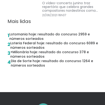
O vídeo-concerto junino traz
repertório que celebra grandes
compositores nordestinos como
Luiz Gonzaga, Sivuca e
21/06/2021 16h07
Dominguinhos. O público poderá
Mais lidas
assisti-lo no YouTube do TCA, no
dia 27 de junho, às 11h.
Lotomania hoje: resultado do concurso 2959 e
1
números sorteados
Loteria Federal hoje: resultado do concurso 6089 e
2
números sorteados
+Milionária hoje: resultado do concurso 378 e
3
números sorteados
Dia de Sorte hoje: resultado do concurso 1264 e
4
números sorteados