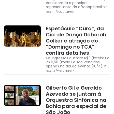
considerada a principal
representante do afropop brasileiro.
Em mais de três décadas de
04/08/2022 14h50
trabalho, são 17 obras lançadas,
entre LPs, CDs e DVDs, e 23 turnês
internacionais
Espetáculo “Cura”, da
Cia. de Dança Deborah
Colker é atração do
“Domingo no TCA”;
confira detalhes
Os ingressos custam R$ 1 (inteira) e
R$ 0,50 (meia) e são vendidos
apenas no dia do evento (10/4), no
local, a partir das 9h, com acesso
04/04/2022 18h07
imediato à plateia do teatro.
Gilberto Gil e Geraldo
Azevedo se juntam à
Orquestra Sinfônica na
Bahia para especial de
São João