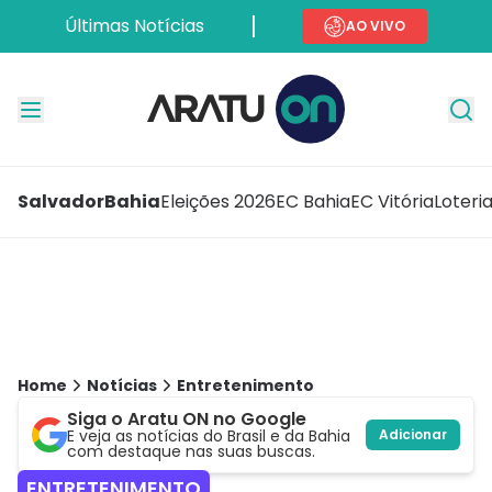
Últimas Notícias
AO VIVO
Salvador
Bahia
Eleições 2026
EC Bahia
EC Vitória
Loteri
Home
Notícias
Entretenimento
Siga o Aratu ON no Google
E veja as notícias do Brasil e da Bahia
Adicionar
com destaque nas suas buscas.
ENTRETENIMENTO