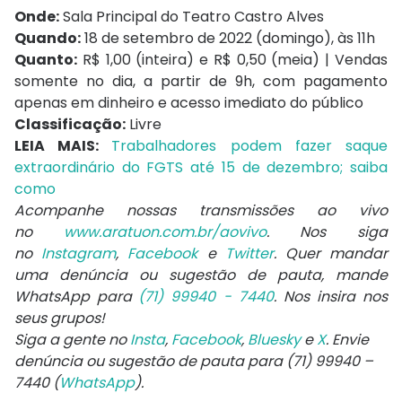
Onde:
Sala Principal do Teatro Castro Alves
Quando:
18 de setembro de 2022 (domingo), às 11h
Quanto:
R$ 1,00 (inteira) e R$ 0,50 (meia) | Vendas
somente no dia, a partir de 9h, com pagamento
apenas em dinheiro e acesso imediato do público
Classificação:
Livre
LEIA MAIS:
Trabalhadores podem fazer saque
extraordinário do FGTS até 15 de dezembro; saiba
como
Acompanhe nossas transmissões ao vivo
no
www.aratuon.com.br/aovivo
. Nos siga
no
Instagram
,
Facebook
e
Twitter
. Quer mandar
uma denúncia ou sugestão de pauta, mande
WhatsApp para
(71) 99940 - 7440
. Nos insira nos
seus grupos!
Siga a gente no
Insta
,
Facebook
,
Bluesky
e
X
. Envie
denúncia ou sugestão de pauta para (71) 99940 –
7440 (
WhatsApp
).