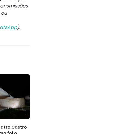
ransmissões
 ou
atsApp
).
eatro Castro
mo foi o