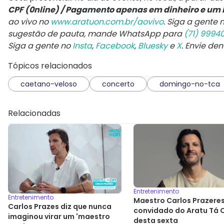
CPF (0nline) /
Pagamento apenas em dinheiro e um i
ao vivo no
www.aratuon.com.br/aovivo
. Siga a gente 
sugestão de pauta, mande WhatsApp para
(71) 9994
Siga a gente no
Insta
,
Facebook
,
Bluesky
e
X
. Envie de
Tópicos relacionados
caetano-veloso
concerto
domingo-no-tca
Relacionadas
Entretenimento
Entretenimento
Maestro Carlos Prazeres
Carlos Prazes diz que nunca
convidado do Aratu Tá 
imaginou virar um 'maestro
desta sexta