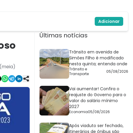
Adicionar
Últimas notícias
oso
Trânsito em avenida de
Simões Filho é modificado
nesta quinta; entenda onde
 (meia)
Trânsito e
05/08/2026
Transporte
Vai aumentar! Confira o
reajuste do Governo para o
valor do salário mínimo
2027
Economia
05/08/2026
Após viaduto ser fechado,
itinerários de ônibus são