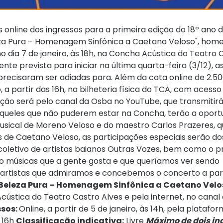
as online dos ingressos para a primeira edição do 18º ano
leza Pura – Homenagem Sinfônica a Caetano Veloso", hom
ia 7 de janeiro, às 18h, na Concha Acústica do Teatro C
mente prevista para iniciar na última quarta-feira (3/12), 
recisaram ser adiadas para. Além da cota online de 2.50
 a partir das 16h, na bilheteria física do TCA, com acesso
ção será pelo canal da Osba no YouTube, que transmitirá
 daqueles que não puderem estar na Concha, terão a opor
musical de Moreno Veloso e do maestro Carlos Prazeres,
os de Caetano Veloso, as participações especiais serão d
oletivo de artistas baianos Outras Vozes, bem como o p
são músicas que a gente gosta e que queríamos ver sendo
 artistas que admiramos e concebemos o concerto a part
Beleza Pura – Homenagem Sinfônica a Caetano Velo
ústica do Teatro Castro Alves e pela internet, no canal
ssos:
Online, a partir de 5 de janeiro, às 14h, pela plataf
s 16h
Classificação indicativa:
Livre
Máximo de dois in