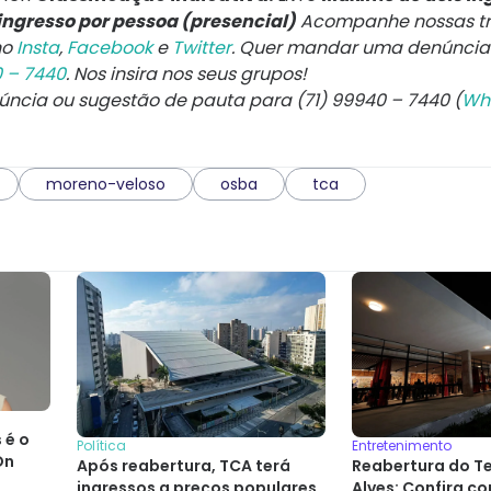
ngresso por pessoa (presencial)
Acompanhe nossas t
no
Insta
,
Facebook
e
Twitter
. Quer mandar uma denúncia
0 – 7440
. Nos insira nos seus grupos!
núncia ou sugestão de pauta para (71) 99940 – 7440 (
Wh
moreno-veloso
osba
tca
 é o
Política
Entretenimento
On
Após reabertura, TCA terá
Reabertura do T
ingressos a preços populares,
Alves: Confira co