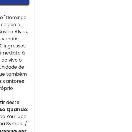
 do "Domingo
enageia a
astro Alves,
as vendas
0 ingressos,
 imediato à
 ao vivo o
tunidade de
 que também
os cantores
róprio
ir deste
so
Quando:
 do YouTube
orma Sympla /
gressos por