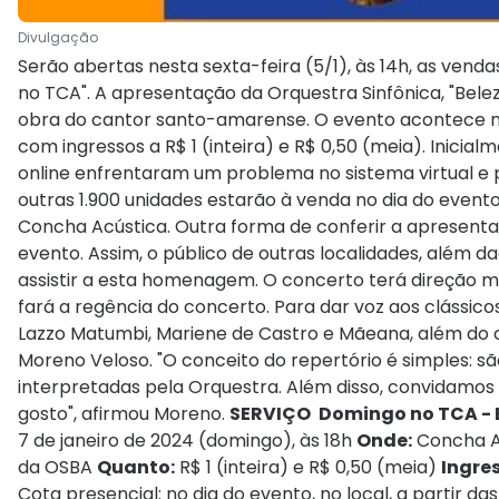
Divulgação
Serão abertas nesta sexta-feira (5/1), às 14h, as vend
no TCA". A apresentação da Orquestra Sinfônica, "Be
obra do cantor santo-amarense. O evento acontece no d
com ingressos a R$ 1 (inteira) e R$ 0,50 (meia). Inicial
online enfrentaram um problema no sistema virtual e p
outras 1.900 unidades estarão à venda no dia do evento,
Concha Acústica. Outra forma de conferir a apresenta
evento. Assim, o público de outras localidades, além
assistir a esta homenagem. O concerto terá direção 
fará a regência do concerto. Para dar voz aos clássic
Lazzo Matumbi, Mariene de Castro e Mãeana, além do c
Moreno Veloso. "O conceito do repertório é simples: 
interpretadas pela Orquestra. Além disso, convidamos
gosto", afirmou Moreno.
SERVIÇO
Domingo no TCA - 
7 de janeiro de 2024 (domingo), às 18h
Onde:
Concha Ac
da OSBA
Quanto:
R$ 1 (inteira) e R$ 0,50 (meia)
Ingre
Cota presencial: no dia do evento, no local, a partir da