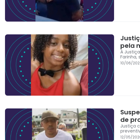
Justi
pela 
A Justiç
Farinha,
10/06/202
Suspei
de pr
Justiça 
preventi
12/05/20