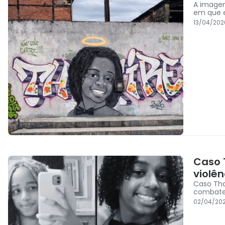
A imagem
em que 
13/04/202
Caso 
violê
Caso Tha
combate 
02/04/20