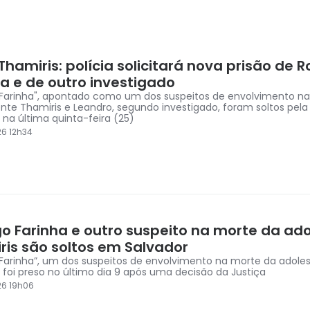
hamiris: polícia solicitará nova prisão de R
ha e de outro investigado
"Farinha", apontado como um dos suspeitos de envolvimento n
nte Thamiris e Leandro, segundo investigado, foram soltos pela
 na última quinta-feira (25)
6 12h34
go Farinha e outro suspeito na morte da ad
ris são soltos em Salvador
"Farinha”, um dos suspeitos de envolvimento na morte da adole
, foi preso no último dia 9 após uma decisão da Justiça
26 19h06