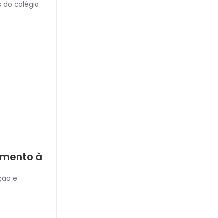
 do colégio
tamento à
ção e