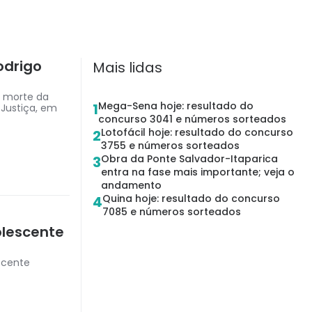
odrigo
Mais lidas
a morte da
Mega-Sena hoje: resultado do
1
 Justiça, em
concurso 3041 e números sorteados
Lotofácil hoje: resultado do concurso
2
3755 e números sorteados
Obra da Ponte Salvador-Itaparica
3
entra na fase mais importante; veja o
andamento
Quina hoje: resultado do concurso
4
7085 e números sorteados
olescente
scente