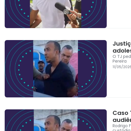
Justi
adole
O TJ ped
Pereira
11/05/202
Caso 
audiê
Rodrigo 
custódia