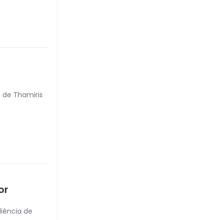
e de Thamiris
or
diência de