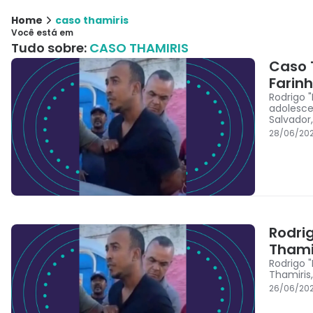
Home
caso thamiris
Você está em
Tudo sobre:
CASO THAMIRIS
Caso T
Farin
Rodrigo 
adolesce
Salvador,
28/06/202
Rodri
Thami
Rodrigo 
Thamiris
26/06/20