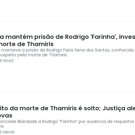
ça mantém prisão de Rodrigo 'Farinha', inve
morte de Thamiris
a manteve a prisão de Rodrigo Faria Sena dos Santos, conhecid
 suspeito pela morte de Thamiris
6 15h00
to da morte de Thamiris é solto; Justiça al
ovas
concede liberdade a Rodrigo “Farinha” por ausência de requisitos
va
26 08h45