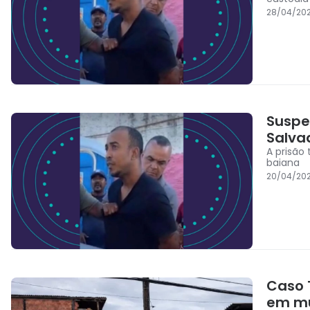
28/04/20
Suspe
Salva
A prisão 
baiana
20/04/202
Caso 
em mu