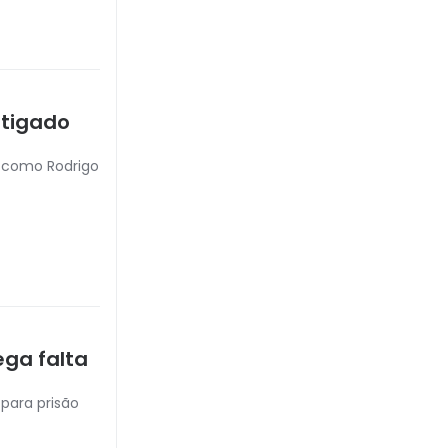
stigado
o como Rodrigo
ega falta
 para prisão