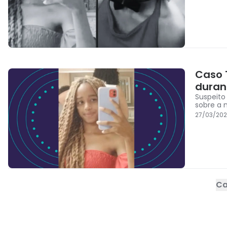
Caso 
duran
Suspeito
sobre a 
27/03/202
Ca