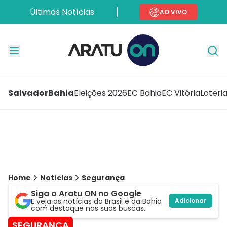
Últimas Notícias
AO VIVO
Salvador
Bahia
Eleições 2026
EC Bahia
EC Vitória
Loteri
Home
Notícias
Segurança
Siga o Aratu ON no Google
E veja as notícias do Brasil e da Bahia
Adicionar
com destaque nas suas buscas.
SEGURANÇA