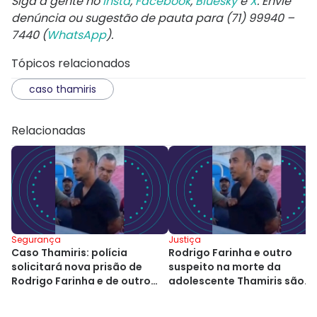
Siga a gente no
Insta
,
Facebook
,
Bluesky
e
X
. Envie
denúncia ou sugestão de pauta para (71) 99940 –
7440 (
WhatsApp
).
Tópicos relacionados
caso thamiris
Relacionadas
Segurança
Justiça
Caso Thamiris: polícia
Rodrigo Farinha e outro
solicitará nova prisão de
suspeito na morte da
Rodrigo Farinha e de outro
adolescente Thamiris são
investigado
soltos em Salvador