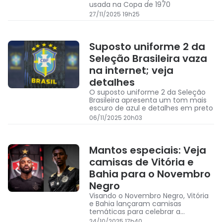
usada na Copa de 1970
27/11/2025 19h25
Suposto uniforme 2 da
Seleção Brasileira vaza
na internet; veja
detalhes
O suposto uniforme 2 da Seleção
Brasileira apresenta um tom mais
escuro de azul e detalhes em preto
06/11/2025 20h03
Mantos especiais: Veja
camisas de Vitória e
Bahia para o Novembro
Negro
Visando o Novembro Negro, Vitória
e Bahia lançaram camisas
temáticas para celebrar a
Consciência da Negritude
24/10/2025 17h40