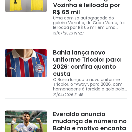
Vozinha é leiloada por
R$ 65 mil
Uma camisa autogragado do
goleiro Vozinha, de Cabo Verde, foi
leiloada por R$ 65 mil em uma
plataforma, superando vendas
13/07/2026 19h27
anteriores de peças de Neuer e
Alisson
Bahia lança novo
uniforme Tricolor para
2026; confira quanto
custa
O Bahia lançou o novo uniforme
Tricolor, o “Away”, para 2026, com
homenagens à torcida e gola polo;
confira quanto custa o novo
21/04/2026 21h18
manto do Esquadrão
Everaldo anuncia
mudança de número no
Bahia e motivo encanta