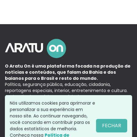
O Aratu On é uma plataforma focada na produção de
notícias e conteúdos, que falam da Bahia e dos
baianos para o Brasil e resto do mundo.
Política, segurança pública, educação, cidadania,
reportagens especiais, interior, entretenimento e cultura.
Aqui, tudo vira notícia e a notícia é no tempo presente,
com a credibilidade do
Grupo Aratu.
Nós utilizamos cookies para aprimorar e
Grupo Aratu
Política de privacidade
Anuncie conosco
personalizar a sua experiência em
nosso site. Ao continuar navegando,
você concorda em contribuir para os
FECHAR
dados estatísticos de melhoria.
Siga-nos
Conheça nossa
Política de