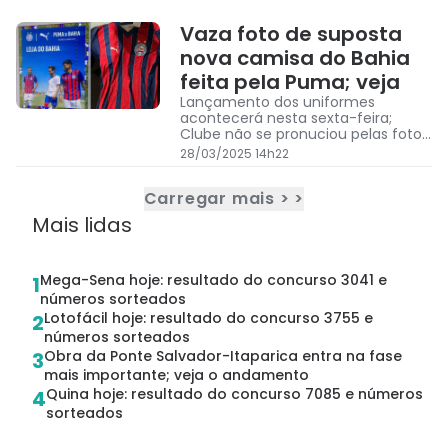
Vaza foto de suposta
nova camisa do Bahia
feita pela Puma; veja
Lançamento dos uniformes
acontecerá nesta sexta-feira;
Clube não se pronuciou pelas fotos
vazadas
28/03/2025 14h22
Carregar mais > >
Mais lidas
Mega-Sena hoje: resultado do concurso 3041 e
1
números sorteados
Lotofácil hoje: resultado do concurso 3755 e
2
números sorteados
Obra da Ponte Salvador-Itaparica entra na fase
3
mais importante; veja o andamento
Quina hoje: resultado do concurso 7085 e números
4
sorteados