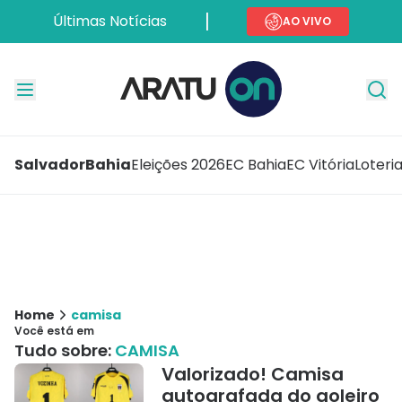
Últimas Notícias
AO VIVO
Salvador
Bahia
Eleições 2026
EC Bahia
EC Vitória
Loteri
Home
camisa
Você está em
Tudo sobre:
CAMISA
Valorizado! Camisa
autografada do goleiro