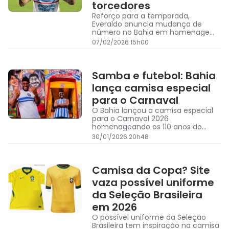
torcedores
Reforço para a temporada,
Everaldo anuncia mudança de
número no Bahia em homenagem
a data histórica
07/02/2026 15h00
Samba e futebol: Bahia
lança camisa especial
para o Carnaval
O Bahia lançou a camisa especial
para o Carnaval 2026
homenageando os 110 anos do
Samba e tendo o cantor Beto
30/01/2026 20h48
Jamaica como modelo da
campanha
Camisa da Copa? Site
vaza possível uniforme
da Seleção Brasileira
em 2026
O possível uniforme da Seleção
Brasileira tem inspiração na camisa