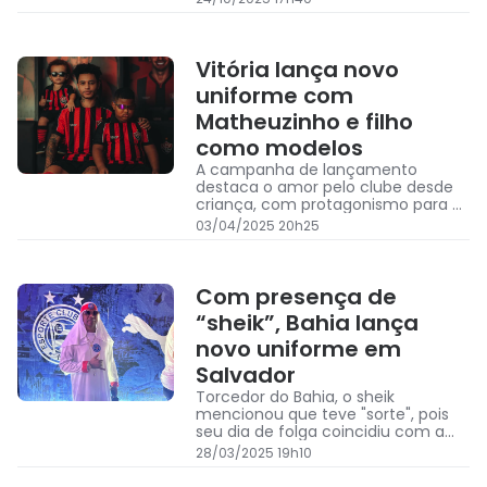
Vitória lança novo
uniforme com
Matheuzinho e filho
como modelos
A campanha de lançamento
destaca o amor pelo clube desde
criança, com protagonismo para o
filho de Matheuzinho
03/04/2025 20h25
Com presença de
“sheik”, Bahia lança
novo uniforme em
Salvador
Torcedor do Bahia, o sheik
mencionou que teve "sorte", pois
seu dia de folga coincidiu com a
data do lançamento dos novos
28/03/2025 19h10
uniformes do time