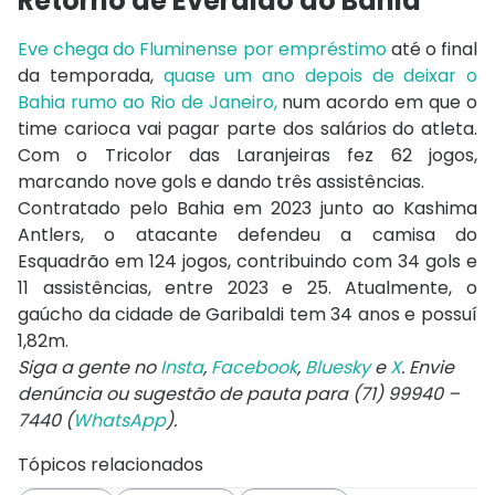
Retorno de Everaldo ao Bahia
Eve chega do Fluminense por empréstimo
até o final
da temporada,
quase um ano depois de deixar o
Bahia rumo ao Rio de Janeiro,
num acordo em que o
time carioca vai pagar parte dos salários do atleta.
Com o Tricolor das Laranjeiras fez 62 jogos,
marcando nove gols e dando três assistências.
Contratado pelo Bahia em 2023 junto ao Kashima
Antlers, o atacante defendeu a camisa do
Esquadrão em 124 jogos, contribuindo com 34 gols e
11 assistências, entre 2023 e 25. Atualmente, o
gaúcho da cidade de Garibaldi tem 34 anos e possuí
1,82m.
Siga a gente no
Insta
,
Facebook
,
Bluesky
e
X
. Envie
denúncia ou sugestão de pauta para (71) 99940 –
7440 (
WhatsApp
).
Tópicos relacionados