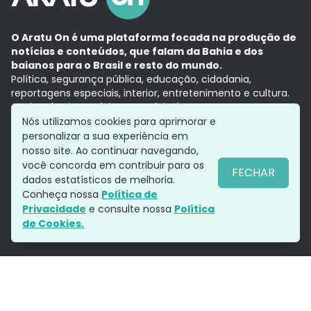
O Aratu On é uma plataforma focada na produção de
notícias e conteúdos, que falam da Bahia e dos
baianos para o Brasil e resto do mundo.
Política, segurança pública, educação, cidadania,
reportagens especiais, interior, entretenimento e cultura.
Aqui, tudo vira notícia e a notícia é no tempo presente,
com a credibilidade do
Grupo Aratu.
Nós utilizamos cookies para aprimorar e
Grupo Aratu
Política de privacidade
Anuncie conosco
personalizar a sua experiência em
nosso site. Ao continuar navegando,
você concorda em contribuir para os
FECHAR
dados estatísticos de melhoria.
Siga-nos
Conheça nossa
Política de
Privacidade
e consulte nossa
Política
de Cookies.