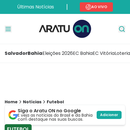
Últimas Notícias
AO VIVO
Salvador
Bahia
Eleições 2026
EC Bahia
EC Vitória
Loteri
Home
Notícias
Futebol
Siga o Aratu ON no Google
E veja as notícias do Brasil e da Bahia
Adicionar
com destaque nas suas buscas.
FUTEBOL