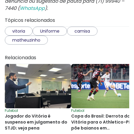
denúncia ou sugestão de pauta para (71) 99940 –
7440 (
WhatsApp
).
Tópicos relacionados
vitoria
Uniforme
camisa
matheuzinho
Relacionadas
Futebol
Futebol
Jogador do Vitória é
Copa do Brasil: Derrota do
suspenso em julgamento do
Vitória para o Athletico-PR
STJD; veja pena
põe baianos em