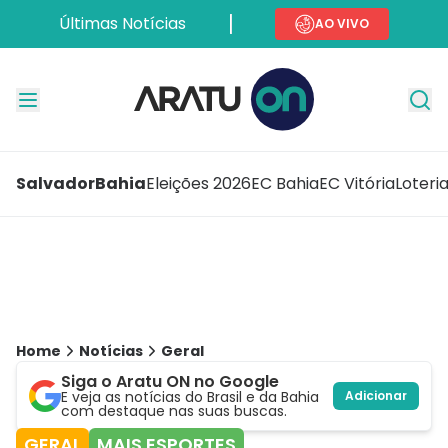
Últimas Notícias
AO VIVO
Salvador
Bahia
Eleições 2026
EC Bahia
EC Vitória
Loteri
Home
Notícias
Geral
Siga o Aratu ON no Google
E veja as notícias do Brasil e da Bahia
Adicionar
com destaque nas suas buscas.
GERAL
MAIS ESPORTES