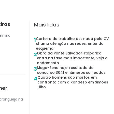
tiros
Mais lidas
Delmiro
Carteira de trabalho assinada pelo CV
1
chama atenção nas redes; entenda
esquema
Obra da Ponte Salvador-Itaparica
2
entra na fase mais importante; veja o
andamento
Mega-Sena hoje: resultado do
3
concurso 3041 e números sorteados
Quatro homens são mortos em
4
confronto com a Rondesp em Simões
mer
Filho
aranguejo na