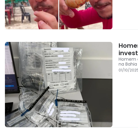
Homem
inves
Homem ap
na Bahia
01/10/202