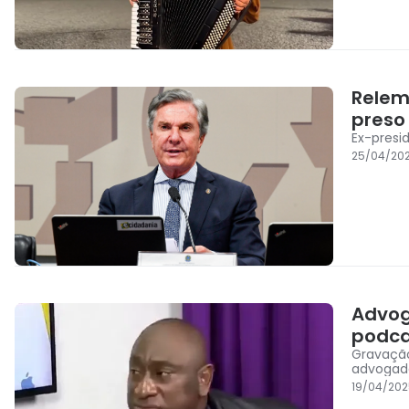
Relem
preso
Ex-presi
25/04/202
Advog
podcas
Gravação
advogad
19/04/202