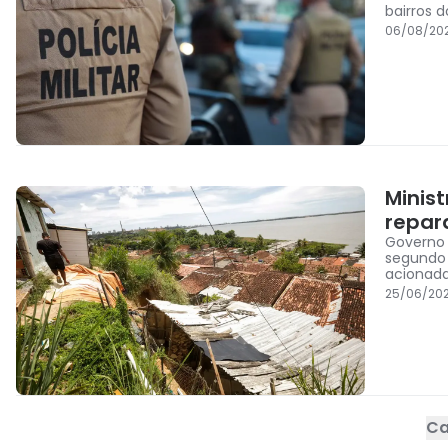
bairros d
06/08/202
Minis
repar
Governo 
segundo 
acionada
25/06/202
Ca