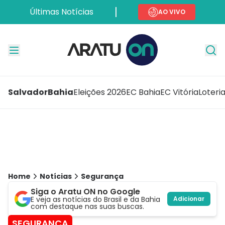
Últimas Notícias
AO VIVO
Salvador
Bahia
Eleições 2026
EC Bahia
EC Vitória
Loteri
Home
Notícias
Segurança
Siga o Aratu ON no Google
E veja as notícias do Brasil e da Bahia
Adicionar
com destaque nas suas buscas.
SEGURANÇA