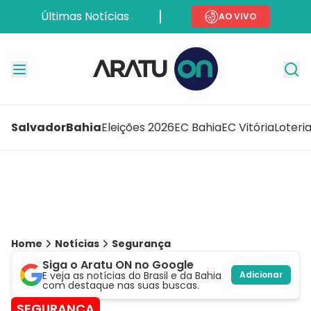
Últimas Notícias
AO VIVO
Salvador
Bahia
Eleições 2026
EC Bahia
EC Vitória
Loteri
Home
Notícias
Segurança
Siga o Aratu ON no Google
E veja as notícias do Brasil e da Bahia
Adicionar
com destaque nas suas buscas.
SEGURANÇA