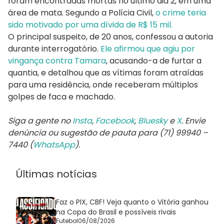
foram encontradas mortas no último dia 2, em uma
área de mata. Segundo a Polícia Civil,
o crime teria
sido motivado por uma dívida de R$ 15 mil.
O principal suspeito, de 20 anos, confessou a autoria
durante interrogatório.
Ele afirmou que agiu por
vingança contra Tamara
, acusando-a de furtar a
quantia, e detalhou que as vítimas foram atraídas
para uma residência, onde receberam múltiplos
golpes de faca e machado.
Siga a gente no
Insta
,
Facebook
,
Bluesky
e
X
. Envie
denúncia ou sugestão de pauta para (71) 99940 –
7440 (
WhatsApp
).
Últimas notícias
Faz o PIX, CBF! Veja quanto o Vitória ganhou
na Copa do Brasil e possíveis rivais
Futebol
06/08/2026