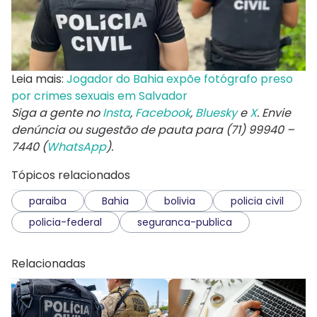
Leia mais:
Jogador do Bahia expõe fotógrafo preso
por crimes sexuais em Salvador
Siga a gente no
Insta
,
Facebook
,
Bluesky
e
X
. Envie
denúncia ou sugestão de pauta para (71) 99940 –
7440 (
WhatsApp
).
Tópicos relacionados
paraiba
Bahia
bolivia
policia civil
policia-federal
seguranca-publica
Relacionadas