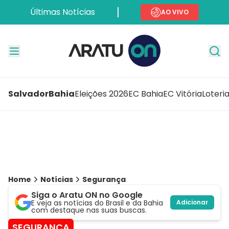
Últimas Notícias
AO VIVO
Salvador
Bahia
Eleições 2026
EC Bahia
EC Vitória
Loteri
Home
Notícias
Segurança
Siga o Aratu ON no Google
E veja as notícias do Brasil e da Bahia
Adicionar
com destaque nas suas buscas.
SEGURANÇA