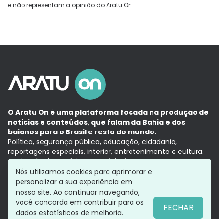
e não representam a opinião do Aratu On.
O Aratu On é uma plataforma focada na produção de
notícias e conteúdos, que falam da Bahia e dos
baianos para o Brasil e resto do mundo.
Política, segurança pública, educação, cidadania,
reportagens especiais, interior, entretenimento e cultura.
Aqui, tudo vira notícia e a notícia é no tempo presente,
com a credibilidade do
Grupo Aratu.
Nós utilizamos cookies para aprimorar e
Grupo Aratu
Política de privacidade
Anuncie conosco
personalizar a sua experiência em
nosso site. Ao continuar navegando,
você concorda em contribuir para os
FECHAR
dados estatísticos de melhoria.
Siga-nos