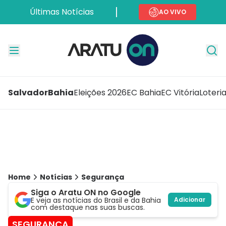
Últimas Notícias
AO VIVO
Salvador
Bahia
Eleições 2026
EC Bahia
EC Vitória
Loteri
Home
Notícias
Segurança
Siga o Aratu ON no Google
E veja as notícias do Brasil e da Bahia
Adicionar
com destaque nas suas buscas.
SEGURANÇA