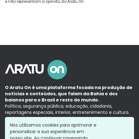
e não representam a opinião do Aratu On.
O Aratu On é uma plataforma focada na produção de
notícias e conteúdos, que falam da Bahia e dos
baianos para o Brasil e resto do mundo.
Política, segurança pública, educação, cidadania,
reportagens especiais, interior, entretenimento e cultura.
Aqui, tudo vira notícia e a notícia é no tempo presente,
com a credibilidade do
Grupo Aratu.
Nós utilizamos cookies para aprimorar e
Grupo Aratu
Política de privacidade
Anuncie conosco
personalizar a sua experiência em
nosso site. Ao continuar navegando,