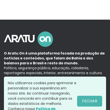
O Aratu On é uma plataforma focada na produção de
notícias e conteúdos, que falam da Bahia e dos
baianos para o Brasil e resto do mundo.
Política, segurança pública, educação, cidadania,
reportagens especiais, interior, entretenimento e cultura.
Aqui, tudo vira notícia e a notícia é no tempo presente,
com a credibilidade do
Grupo Aratu.
Nós utilizamos cookies para aprimorar e
Grupo Aratu
Política de privacidade
Anuncie conosco
personalizar a sua experiência em
nosso site. Ao continuar navegando,
você concorda em contribuir para os
FECHAR
dados estatísticos de melhoria.
Siga-nos
Conheça nossa
Política de