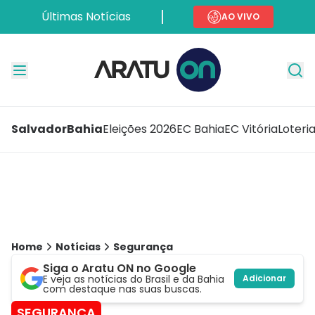
Últimas Notícias
AO VIVO
Salvador
Bahia
Eleições 2026
EC Bahia
EC Vitória
Loteri
Home
Notícias
Segurança
Siga o Aratu ON no Google
E veja as notícias do Brasil e da Bahia
Adicionar
com destaque nas suas buscas.
SEGURANÇA