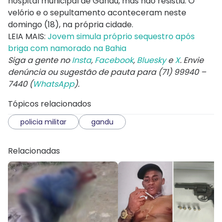
hospital municipal de Gandu, mas não resistiu. O
velório e o sepultamento aconteceram neste
domingo (18), na própria cidade.
LEIA MAIS:
Jovem simula próprio sequestro após
briga com namorado na Bahia
Siga a gente no
Insta
,
Facebook
,
Bluesky
e
X
. Envie
denúncia ou sugestão de pauta para (71) 99940 –
7440 (
WhatsApp
).
Tópicos relacionados
policia militar
gandu
Relacionadas