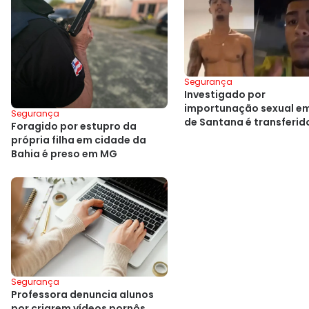
Segurança
Investigado por
importunação sexual em
Segurança
de Santana é transferid
Foragido por estupro da
presídio
própria filha em cidade da
Bahia é preso em MG
Segurança
Professora denuncia alunos
por criarem vídeos pornôs