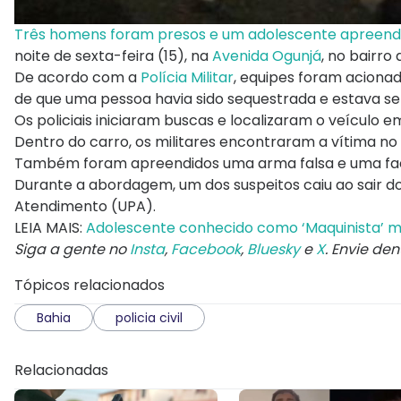
Três homens foram presos e um adolescente apreen
noite de sexta-feira (15), na
Avenida Ogunjá
, no bairro
De acordo com a
Polícia Militar
, equipes foram aciona
de que uma pessoa havia sido sequestrada e estava 
Os policiais iniciaram buscas e localizaram o veículo
Dentro do carro, os militares encontraram a vítima no
Também foram apreendidos uma arma falsa e uma faca
Durante a abordagem, um dos suspeitos caiu ao sair d
Atendimento (UPA).
LEIA MAIS:
Adolescente conhecido como ‘Maquinista’ m
Siga a gente no
Insta
,
Facebook
,
Bluesky
e
X
. Envie de
Tópicos relacionados
Bahia
policia civil
Relacionadas