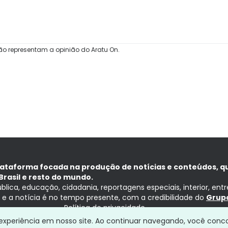
ão representam a opinião do Aratu On.
lataforma focada na produção de notícias e conteúdos, q
Brasil e resto do mundo.
ública, educação, cidadania, reportagens especiais, interior, ent
ia e a notícia é no tempo presente, com a credibilidade do
Grupo
Política de privacidade
a experiência em nosso site. Ao continuar navegando, você conc