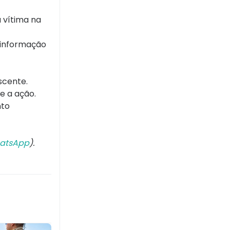
 vítima na
a informação
.
scente.
e a ação.
nto
atsApp
).