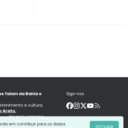
ue falam da Bahia e
Siga-nos
retenimento e cultura.
 Aratu.
Anuncie conosco
orda em contribuir para os dados
FECHAR