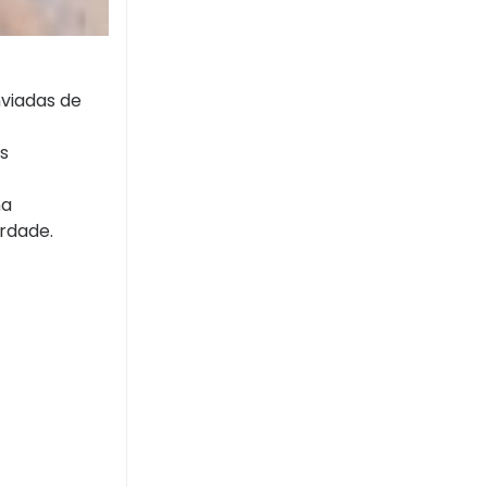
viadas de
s
na
erdade.