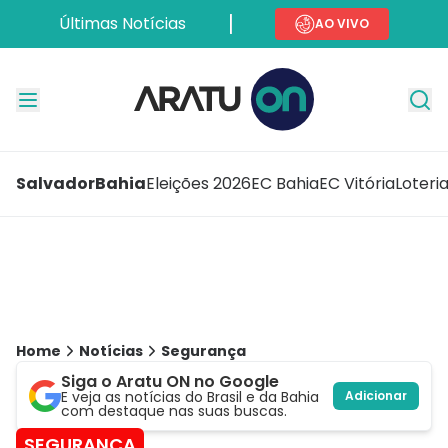
Últimas Notícias
AO VIVO
Salvador
Bahia
Eleições 2026
EC Bahia
EC Vitória
Loteri
Home
Notícias
Segurança
Siga o Aratu ON no Google
E veja as notícias do Brasil e da Bahia
Adicionar
com destaque nas suas buscas.
SEGURANÇA