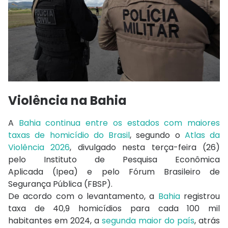
Violência na Bahia
A
Bahia
continua entre os estados com maiores
taxas de homicídio do Brasil
, segundo o
Atlas da
Violência 2026
, divulgado nesta terça-feira (26)
pelo
Instituto de Pesquisa Econômica
Aplicada
(Ipea) e pelo
Fórum Brasileiro de
Segurança Pública
(FBSP).
De acordo com o levantamento, a
Bahia
registrou
taxa de 40,9 homicídios para cada 100 mil
habitantes em 2024, a
segunda maior do país
, atrás