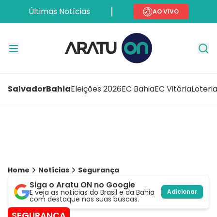
Últimas Notícias
AO VIVO
Salvador
Bahia
Eleições 2026
EC Bahia
EC Vitória
Loteri
Home
Notícias
Segurança
Siga o Aratu ON no Google
E veja as notícias do Brasil e da Bahia
Adicionar
com destaque nas suas buscas.
SEGURANÇA