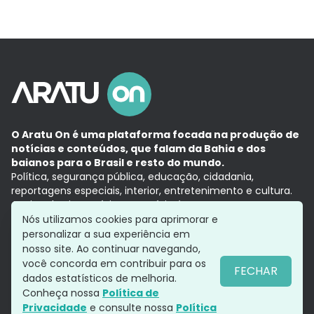
O Aratu On é uma plataforma focada na produção de
notícias e conteúdos, que falam da Bahia e dos
baianos para o Brasil e resto do mundo.
Política, segurança pública, educação, cidadania,
reportagens especiais, interior, entretenimento e cultura.
Aqui, tudo vira notícia e a notícia é no tempo presente,
com a credibilidade do
Grupo Aratu.
Nós utilizamos cookies para aprimorar e
Grupo Aratu
Política de privacidade
Anuncie conosco
personalizar a sua experiência em
nosso site. Ao continuar navegando,
você concorda em contribuir para os
FECHAR
dados estatísticos de melhoria.
Siga-nos
Conheça nossa
Política de
Privacidade
e consulte nossa
Política