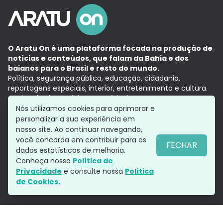
O Aratu On é uma plataforma focada na produção de
notícias e conteúdos, que falam da Bahia e dos
baianos para o Brasil e resto do mundo.
Política, segurança pública, educação, cidadania,
reportagens especiais, interior, entretenimento e cultura.
Aqui, tudo vira notícia e a notícia é no tempo presente,
com a credibilidade do
Grupo Aratu.
Nós utilizamos cookies para aprimorar e
Grupo Aratu
Política de privacidade
Anuncie conosco
personalizar a sua experiência em
nosso site. Ao continuar navegando,
você concorda em contribuir para os
FECHAR
dados estatísticos de melhoria.
Siga-nos
Conheça nossa
Política de
Privacidade
e consulte nossa
Política
de Cookies.