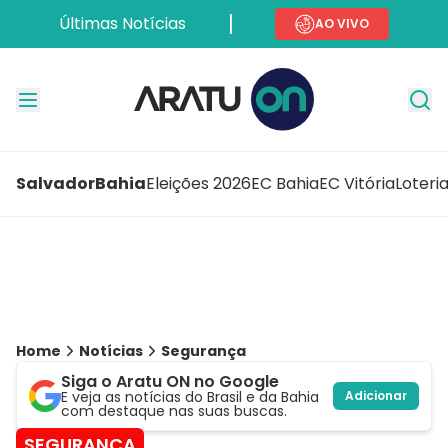
Últimas Notícias
AO VIVO
Salvador
Bahia
Eleições 2026
EC Bahia
EC Vitória
Loteri
Home
Notícias
Segurança
Siga o Aratu ON no Google
E veja as notícias do Brasil e da Bahia
Adicionar
com destaque nas suas buscas.
SEGURANÇA