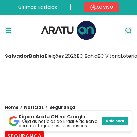
Últimas Notícias
AO VIVO
Salvador
Bahia
Eleições 2026
EC Bahia
EC Vitória
Loteri
Home
Notícias
Segurança
Siga o Aratu ON no Google
E veja as notícias do Brasil e da Bahia
Adicionar
com destaque nas suas buscas.
SEGURANÇA