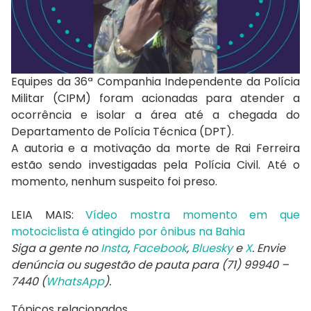
Equipes da 36ª Companhia Independente da Polícia
Militar (CIPM) foram acionadas para atender a
ocorrência e isolar a área até a chegada do
Departamento de Polícia Técnica (DPT).
A autoria e a motivação da morte de Rai Ferreira
estão sendo investigadas pela Polícia Civil. Até o
momento, nenhum suspeito foi preso.
LEIA MAIS:
Vídeo mostra momento em que
motociclista é atingido por ônibus na Bahia
Siga a gente no
Insta
,
Facebook
,
Bluesky
e
X
. Envie
denúncia ou sugestão de pauta para (71) 99940 –
7440 (
WhatsApp
).
Tópicos relacionados