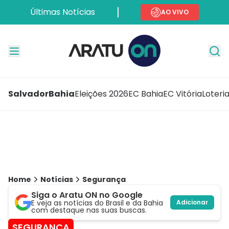
Últimas Notícias
AO VIVO
Salvador
Bahia
Eleições 2026
EC Bahia
EC Vitória
Loteri
Home
Notícias
Segurança
Siga o Aratu ON no Google
E veja as notícias do Brasil e da Bahia
Adicionar
com destaque nas suas buscas.
SEGURANÇA