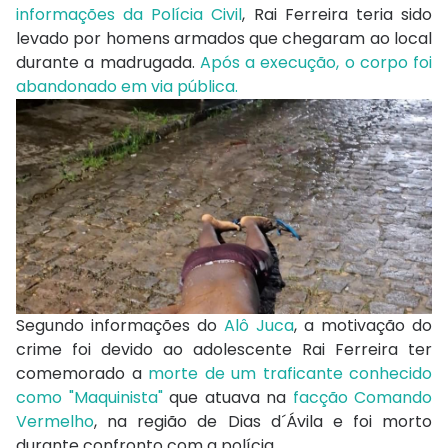
informações da Polícia Civil
, Rai Ferreira teria sido
levado por homens armados que chegaram ao local
durante a madrugada.
Após a execução, o corpo foi
abandonado em via pública.
Segundo informações do
Alô Juca
, a motivação do
crime foi devido ao adolescente Rai Ferreira ter
comemorado a
morte de um traficante conhecido
como "Maquinista"
que atuava na
facção Comando
Vermelho
, na região de Dias d´Ávila e foi morto
durante confronto com a polícia.