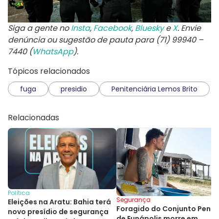
Siga a gente no
Insta
,
Facebook
,
Bluesky
e
X
. Envie
denúncia ou sugestão de pauta para (71) 99940 –
7440 (
WhatsApp
).
Tópicos relacionados
fuga
presidio
Penitenciária Lemos Brito
Relacionadas
Política
Segurança
Eleições na Aratu: Bahia terá
Foragido do Conjunto Penal
novo presídio de segurança
de Eunápolis morre em