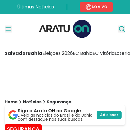
Últimas Notícias
AO VIVO
Salvador
Bahia
Eleições 2026
EC Bahia
EC Vitória
Loteri
Home
Notícias
Segurança
Siga o Aratu ON no Google
E veja as notícias do Brasil e da Bahia
Adicionar
com destaque nas suas buscas.
SEGURANÇA