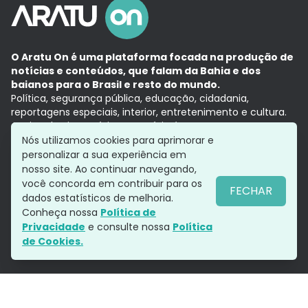
O Aratu On é uma plataforma focada na produção de
notícias e conteúdos, que falam da Bahia e dos
baianos para o Brasil e resto do mundo.
Política, segurança pública, educação, cidadania,
reportagens especiais, interior, entretenimento e cultura.
Aqui, tudo vira notícia e a notícia é no tempo presente,
com a credibilidade do
Grupo Aratu.
Nós utilizamos cookies para aprimorar e
Grupo Aratu
Política de privacidade
Anuncie conosco
personalizar a sua experiência em
nosso site. Ao continuar navegando,
você concorda em contribuir para os
FECHAR
dados estatísticos de melhoria.
Siga-nos
Conheça nossa
Política de
Privacidade
e consulte nossa
Política
de Cookies.