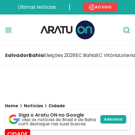
Últimas Notícias
AO VIVO
Salvador
Bahia
Eleições 2026
EC Bahia
EC Vitória
Loteri
Home
Notícias
Cidade
Siga o Aratu ON no Google
E veja as notícias do Brasil e da Bahia
Adicionar
com destaque nas suas buscas.
CIDADE