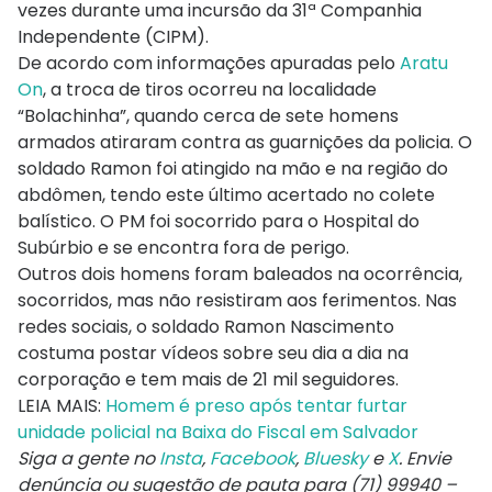
vezes durante uma incursão da 31ª Companhia
Independente (CIPM).
De acordo com informações apuradas pelo
Aratu
On
, a troca de tiros ocorreu na localidade
“Bolachinha”, quando cerca de sete homens
armados atiraram contra as guarnições da policia. O
soldado Ramon foi atingido na mão e na região do
abdômen, tendo este último acertado no colete
balístico. O PM foi socorrido para o Hospital do
Subúrbio e se encontra fora de perigo.
Outros dois homens foram baleados na ocorrência,
socorridos, mas não resistiram aos ferimentos. Nas
redes sociais, o soldado Ramon Nascimento
costuma postar vídeos sobre seu dia a dia na
corporação e tem mais de 21 mil seguidores.
LEIA MAIS:
Homem é preso após tentar furtar
unidade policial na Baixa do Fiscal em Salvador
Siga a gente no
Insta
,
Facebook
,
Bluesky
e
X
. Envie
denúncia ou sugestão de pauta para (71) 99940 –