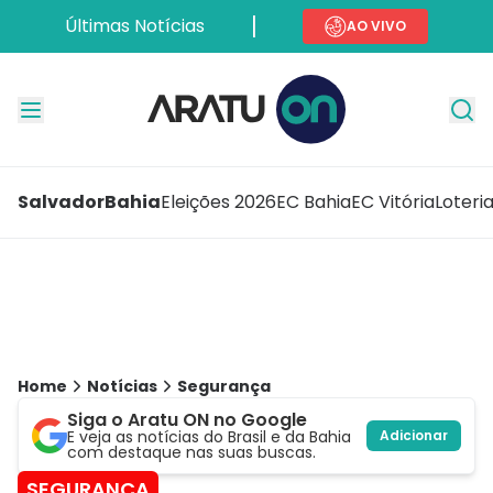
Últimas Notícias
AO VIVO
Salvador
Bahia
Eleições 2026
EC Bahia
EC Vitória
Loteri
Home
Notícias
Segurança
Siga o Aratu ON no Google
E veja as notícias do Brasil e da Bahia
Adicionar
com destaque nas suas buscas.
SEGURANÇA