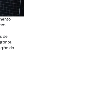
amento
ram
s de
grante.
egião do