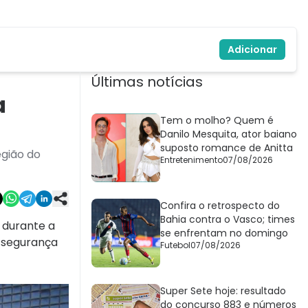
Adicionar
Últimas notícias
a
Tem o molho? Quem é
Danilo Mesquita, ator baiano
suposto romance de Anitta
egião do
Entretenimento
07/08/2026
Confira o retrospecto do
Bahia contra o Vasco; times
, durante a
se enfrentam no domingo
e segurança
Futebol
07/08/2026
Super Sete hoje: resultado
do concurso 883 e números