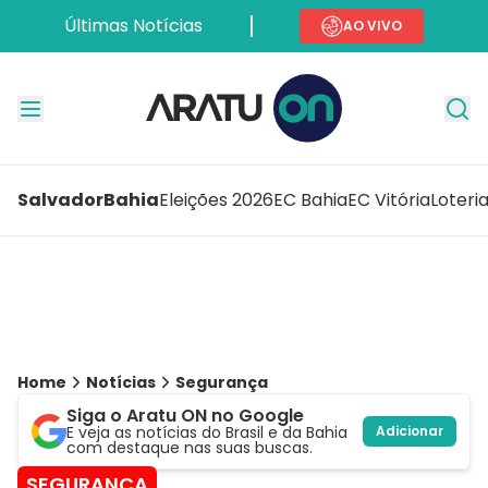
Últimas Notícias
AO VIVO
Salvador
Bahia
Eleições 2026
EC Bahia
EC Vitória
Loteri
Home
Notícias
Segurança
Siga o Aratu ON no Google
E veja as notícias do Brasil e da Bahia
Adicionar
com destaque nas suas buscas.
SEGURANÇA