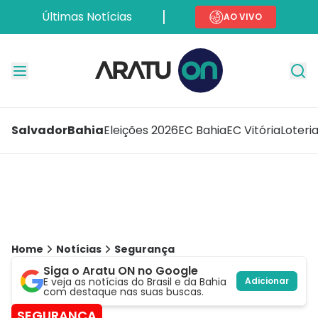
Últimas Notícias
AO VIVO
Salvador
Bahia
Eleições 2026
EC Bahia
EC Vitória
Loteri
Home
Notícias
Segurança
Siga o Aratu ON no Google
E veja as notícias do Brasil e da Bahia
Adicionar
com destaque nas suas buscas.
SEGURANÇA