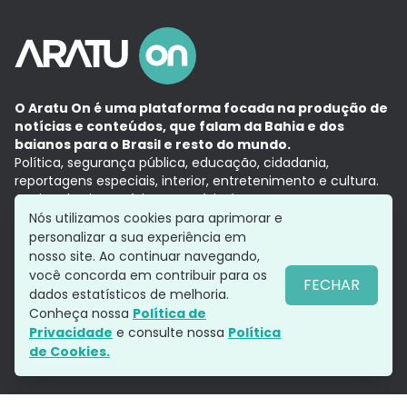
O Aratu On é uma plataforma focada na produção de
notícias e conteúdos, que falam da Bahia e dos
baianos para o Brasil e resto do mundo.
Política, segurança pública, educação, cidadania,
reportagens especiais, interior, entretenimento e cultura.
Aqui, tudo vira notícia e a notícia é no tempo presente,
com a credibilidade do
Grupo Aratu.
Nós utilizamos cookies para aprimorar e
Grupo Aratu
Política de privacidade
Anuncie conosco
personalizar a sua experiência em
nosso site. Ao continuar navegando,
você concorda em contribuir para os
FECHAR
dados estatísticos de melhoria.
Siga-nos
Conheça nossa
Política de
Privacidade
e consulte nossa
Política
de Cookies.